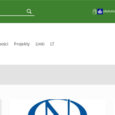
Automa
|
ności
Projekty
Linki
LT
Kategoria:
Projekty