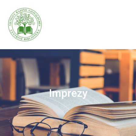
VILNIAUS RAJONO SAVIVALDYBĖS CENTRINĖ BIBLIOTEKA
VILNIAUS RAJONO SAVIVALDYBĖS CENTRINĖ BIBLIOTEKA KVIEČIA VISUS PRISIJUNGTI PRIE VISUOTINĖS PILIETINĖS INICIATYVOS „ATMINTIS GYVA, NES LIUDIJA“ IR UŽDEGTI ATMINIMO.
Imprezy