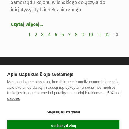
Samorządu Rejonu Wileńskiego dołączyła do
inicjatywy „Tydzień Bezpiecznego
Czytaj więcej
…
1
2
3
4
5
6
7
8
9
10
11
12
13
Apie slapukus šioje svetainėje
Mes naudojame slapukus, kad rinktume ir analizuotume informaciją
apie svetainės darbą ir naudojimą, vykdytume socialinės medijos
funkcijas ir pagerintume bei pritaikytume turinį ir reklamas.
Sužinoti
daugiau
© 2021 Vilniaus rajono savivaldybės Centrinė biblioteka.
Slapukų nustatymai
Sprendimas
TOBALT
Atsisakyti visų