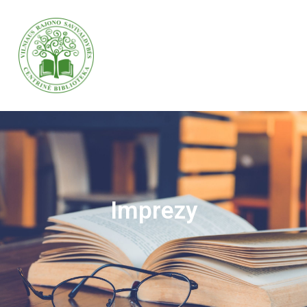
VILNIAUS RAJONO SAVIVALDYBĖS CENTRINĖ BIBLIOTEKA
VILNIAUS RAJONO SAVIVALDYBĖS CENTRINĖ BIBLIOTEKA KVIEČIA VISUS PRISIJUNGTI PRIE VISUOTINĖS PILIETINĖS INICIATYVOS „ATMINTIS GYVA, NES LIUDIJA“ IR UŽDEGTI ATMINIMO.
Imprezy