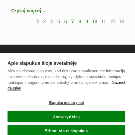
Czytaj więcej
…
1
2
3
4
5
6
7
8
9
10
11
12
13
Apie slapukus šioje svetainėje
Mes naudojame slapukus, kad rinktume ir analizuotume informaciją
apie svetainės darbą ir naudojimą, vykdytume socialinės medijos
funkcijas ir pagerintume bei pritaikytume turinį ir reklamas.
Sužinoti
daugiau
© 2021 Vilniaus rajono savivaldybės Centrinė biblioteka.
Slapukų nustatymai
Sprendimas
TOBALT
Atsisakyti visų
Priimti visus slapukus