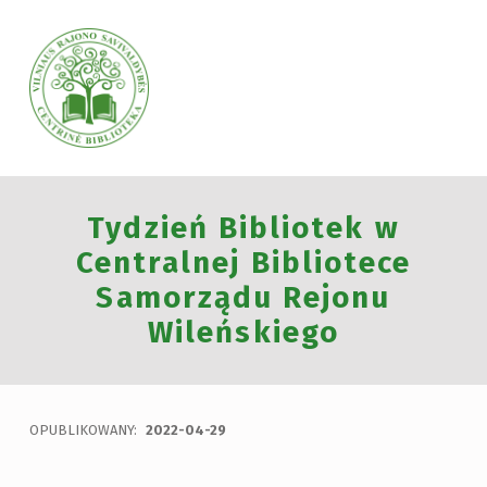
VILNIAUS RAJONO SAVIVALDYBĖS CENTRINĖ BIBLIOTEKA
Tydzień Bibliotek w
VILNIAUS RAJONO SAVIVALDYBĖS CENTRINĖ BIBLIOTEKA KVIEČIA VISUS PRISIJUNGTI PRIE VISUOTINĖS PILIETINĖS INICIATYVOS „ATMINTIS GYVA, NES LIUDIJA“ IR UŽDEGTI ATMINIMO.
Centralnej Bibliotece
Samorządu Rejonu
Wileńskiego
OPUBLIKOWANY:
2022-04-29