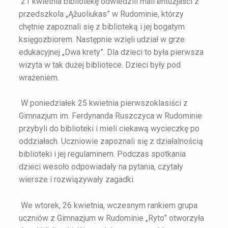
21 kwietnia bibliotekę odwiedzili mali entuzjaści z
przedszkola „Ąžuoliukas” w Rudominie, którzy
chętnie zapoznali się z biblioteką i jej bogatym
księgozbiorem. Następnie wzięli udział w grze
edukacyjnej „Dwa krety”. Dla dzieci to była pierwsza
wizyta w tak dużej bibliotece. Dzieci były pod
wrażeniem.
W poniedziałek 25 kwietnia pierwszoklasiści z
Gimnazjum im. Ferdynanda Ruszczyca w Rudominie
przybyli do biblioteki i mieli ciekawą wycieczkę po
oddziałach. Uczniowie zapoznali się z działalnością
biblioteki i jej regulaminem. Podczas spotkania
dzieci wesoło odpowiadały na pytania, czytały
wiersze i rozwiązywały zagadki.
We wtorek, 26 kwietnia, wczesnym rankiem grupa
uczniów z Gimnazjum w Rudominie „Ryto” otworzyła