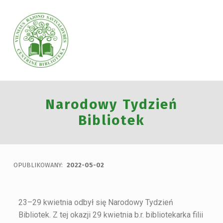
VILNIAUS RAJONO SAVIVALDYBĖS CENTRINĖ BIBLIOTEKA
Narodowy Tydzień
VILNIAUS RAJONO SAVIVALDYBĖS CENTRINĖ BIBLIOTEKA KVIEČIA VISUS PRISIJUNGTI PRIE VISUOTINĖS PILIETINĖS INICIATYVOS „ATMINTIS GYVA, NES LIUDIJA“ IR UŽDEGTI ATMINIMO.
Bibliotek
OPUBLIKOWANY:
2022-05-02
23–29 kwietnia odbył się Narodowy Tydzień
Bibliotek. Z tej okazji 29 kwietnia b.r. bibliotekarka filii