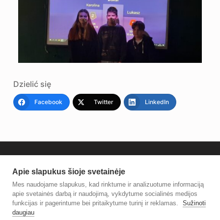
Dzielić się
Facebook
Twitter
LinkedIn
Apie slapukus šioje svetainėje
Mes naudojame slapukus, kad rinktume ir analizuotume informaciją
apie svetainės darbą ir naudojimą, vykdytume socialinės medijos
funkcijas ir pagerintume bei pritaikytume turinį ir reklamas.
Sužinoti
daugiau