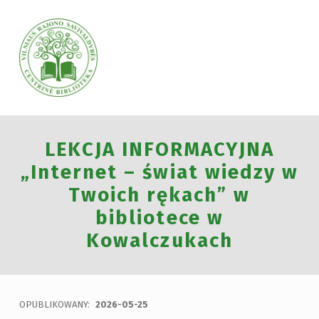
VILNIAUS RAJONO SAVIVALDYBĖS CENTRINĖ BIBLIOTEKA
LEKCJA INFORMACYJNA
VILNIAUS RAJONO SAVIVALDYBĖS CENTRINĖ BIBLIOTEKA KVIEČIA VISUS PRISIJUNGTI PRIE VISUOTINĖS PILIETINĖS INICIATYVOS „ATMINTIS GYVA, NES LIUDIJA“ IR UŽDEGTI ATMINIMO.
„Internet – świat wiedzy w
Twoich rękach” w
bibliotece w
Kowalczukach
OPUBLIKOWANY:
2026-05-25