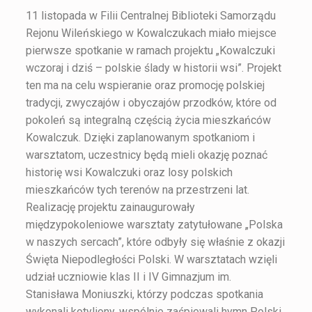
11 listopada w Filii Centralnej Biblioteki Samorządu
Rejonu Wileńskiego w Kowalczukach miało miejsce
pierwsze spotkanie w ramach projektu „Kowalczuki
wczoraj i dziś – polskie ślady w historii wsi”. Projekt
ten ma na celu wspieranie oraz promocję polskiej
tradycji, zwyczajów i obyczajów przodków, które od
pokoleń są integralną częścią życia mieszkańców
Kowalczuk. Dzięki zaplanowanym spotkaniom i
warsztatom, uczestnicy będą mieli okazję poznać
historię wsi Kowalczuki oraz losy polskich
mieszkańców tych terenów na przestrzeni lat.
Realizację projektu zainaugurowały
międzypokoleniowe warsztaty zatytułowane „Polska
w naszych sercach”, które odbyły się właśnie z okazji
Święta Niepodległości Polski. W warsztatach wzięli
udział uczniowie klas II i IV Gimnazjum im.
Stanisława Moniuszki, którzy podczas spotkania
wykonali kotyliony, wspólnie zaśpiewali hymn Polski