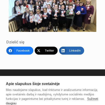
Dzielić się
Facebook
Twitter
LinkedIn
Apie slapukus šioje svetainėje
Mes naudojame slapukus, kad rinktume ir analizuotume informaciją
apie svetainės darbą ir naudojimą, vykdytume socialinės medijos
funkcijas ir pagerintume bei pritaikytume turinį ir reklamas.
Sužinoti
daugiau