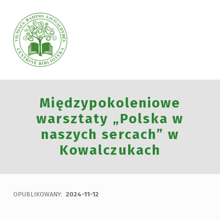
VILNIAUS RAJONO SAVIVALDYBĖS CENTRINĖ BIBLIOTEKA
Międzypokoleniowe
VILNIAUS RAJONO SAVIVALDYBĖS CENTRINĖ BIBLIOTEKA KVIEČIA VISUS PRISIJUNGTI PRIE VISUOTINĖS PILIETINĖS INICIATYVOS „ATMINTIS GYVA, NES LIUDIJA“ IR UŽDEGTI ATMINIMO.
warsztaty „Polska w
naszych sercach” w
Kowalczukach
OPUBLIKOWANY:
2024-11-12