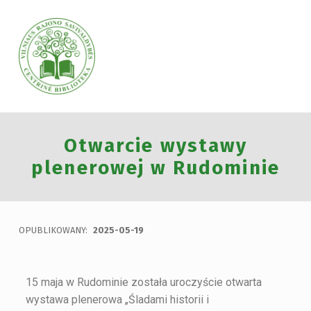
VILNIAUS RAJONO SAVIVALDYBĖS CENTRINĖ BIBLIOTEKA
Otwarcie wystawy
VILNIAUS RAJONO SAVIVALDYBĖS CENTRINĖ BIBLIOTEKA KVIEČIA VISUS PRISIJUNGTI PRIE VISUOTINĖS PILIETINĖS INICIATYVOS „ATMINTIS GYVA, NES LIUDIJA“ IR UŽDEGTI ATMINIMO.
plenerowej w Rudominie
OPUBLIKOWANY:
2025-05-19
15 maja w Rudominie została uroczyście otwarta
wystawa plenerowa „Śladami historii i