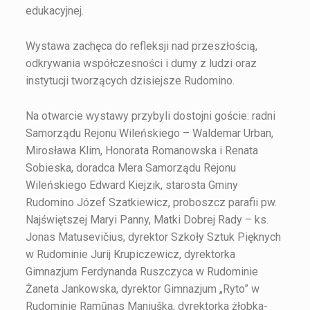
edukacyjnej.
Wystawa zachęca do refleksji nad przeszłością,
odkrywania współczesności i dumy z ludzi oraz
instytucji tworzących dzisiejsze Rudomino.
Na otwarcie wystawy przybyli dostojni goście: radni
Samorządu Rejonu Wileńskiego – Waldemar Urban,
Mirosława Klim, Honorata Romanowska i Renata
Sobieska, doradca Mera Samorządu Rejonu
Wileńskiego Edward Kiejzik, starosta Gminy
Rudomino Józef Szatkiewicz, proboszcz parafii pw.
Najświętszej Maryi Panny, Matki Dobrej Rady – ks.
Jonas Matusevičius, dyrektor Szkoły Sztuk Pięknych
w Rudominie Jurij Krupiczewicz, dyrektorka
Gimnazjum Ferdynanda Ruszczyca w Rudominie
Żaneta Jankowska, dyrektor Gimnazjum „Ryto” w
Rudominie Ramūnas Maniuška, dyrektorka żłobka-