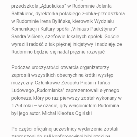
przedszkola „Ąžuoliukas” w Rudominie Jolanta
Baltakienė, dyrektorka polskiego żłobka-przedszkola
w Rudominie Irena Bylińska, kierownik Wydziału
Komunikacji i Kultury spółki „Vilniaus Paukštynas”
Sandra Vičienė, szefowie lokalnych spółek. Goście
wyrazili radość z tak pięknej inicjatywy i nadzieję, że
Rudomino będzie się nadal prężnie rozwijać.
Podczas uroczystości otwarcia organizatorzy
zaprosili wszystkich obecnych na krótki występ
muzyczny. Członkowie Zespołu Pieśni i Tańca
Ludowego „Rudomianka” zaprezentowali słynnego
poloneza, który po raz pierwszy został wykonany w
1794 roku – w czasie, gdy właścicielem Rudomina
był jego autor, Michał Kleofas Ogiński.
Po części oficjalnej uczestnicy wydarzenia zostali
zaproszeni do sali konferencyjnej biblioteki na