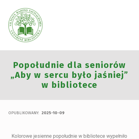
VILNIAUS RAJONO SAVIVALDYBĖS CENTRINĖ BIBLIOTEKA
Popołudnie dla seniorów
VILNIAUS RAJONO SAVIVALDYBĖS CENTRINĖ BIBLIOTEKA KVIEČIA VISUS PRISIJUNGTI PRIE VISUOTINĖS PILIETINĖS INICIATYVOS „ATMINTIS GYVA, NES LIUDIJA“ IR UŽDEGTI ATMINIMO.
„Aby w sercu było jaśniej”
w bibliotece
OPUBLIKOWANY:
2025-10-09
Kolorowe jesienne popołudnie w bibliotece wypełniło