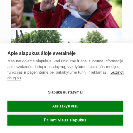
Apie slapukus šioje svetainėje
Mes naudojame slapukus, kad rinktume ir analizuotume informaciją
apie svetainės darbą ir naudojimą, vykdytume socialinės medijos
funkcijas ir pagerintume bei pritaikytume turinį ir reklamas.
Sužinoti
daugiau
Slapukų nustatymai
Atsisakyti visų
Priimti visus slapukus
MENU