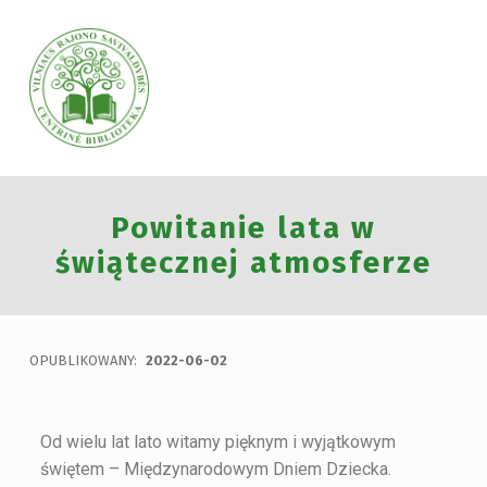
VILNIAUS RAJONO SAVIVALDYBĖS CENTRINĖ BIBLIOTEKA
Powitanie lata w
VILNIAUS RAJONO SAVIVALDYBĖS CENTRINĖ BIBLIOTEKA KVIEČIA VISUS PRISIJUNGTI PRIE VISUOTINĖS PILIETINĖS INICIATYVOS „ATMINTIS GYVA, NES LIUDIJA“ IR UŽDEGTI ATMINIMO.
świątecznej atmosferze
OPUBLIKOWANY:
2022-06-02
Od wielu lat lato witamy pięknym i wyjątkowym
świętem – Międzynarodowym Dniem Dziecka.