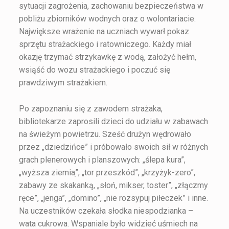
sytuacji zagrożenia, zachowaniu bezpieczeństwa w
pobliżu zbiorników wodnych oraz o wolontariacie.
Największe wrażenie na uczniach wywarł pokaz
sprzętu strażackiego i ratowniczego. Każdy miał
okazję trzymać strzykawkę z wodą, założyć hełm,
wsiąść do wozu strażackiego i poczuć się
prawdziwym strażakiem.
Po zapoznaniu się z zawodem strażaka,
bibliotekarze zaprosili dzieci do udziału w zabawach
na świeżym powietrzu. Sześć drużyn wędrowało
przez „dziedzińce” i próbowało swoich sił w różnych
grach plenerowych i planszowych: „ślepa kura”,
„wyższa ziemiaׅ”, „tor przeszkód”, „krzyżyk-zero”,
zabawy ze skakanką, „słoń, mikser, toster”, „złączmy
ręce”, „jenga”, „domino”, „nie rozsypuj piłeczek” i inne.
Na uczestników czekała słodka niespodzianka –
wata cukrowa. Wspaniale było widzieć uśmiech na