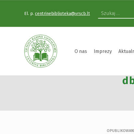
El. p.
centrinebiblioteka@vrscb.lt
VILNIAUS RAJONO SAVIVALDYBĖS CENTRINĖ BIBLIOTEKA
O nas
Imprezy
Aktual
Projekt „Zdrowe 
db
VILNIAUS RAJONO SAVIVALDYBĖS CENTRINĖ BIBLIOTEKA KVIEČIA VISUS PRISIJUNGTI PRIE VISUOTINĖS PILIETINĖS INICIATYVOS „ATMINTIS GYVA, NES LIUDIJA“ IR UŽDEGTI ATMINIMO.
OPUBLIKOWAN