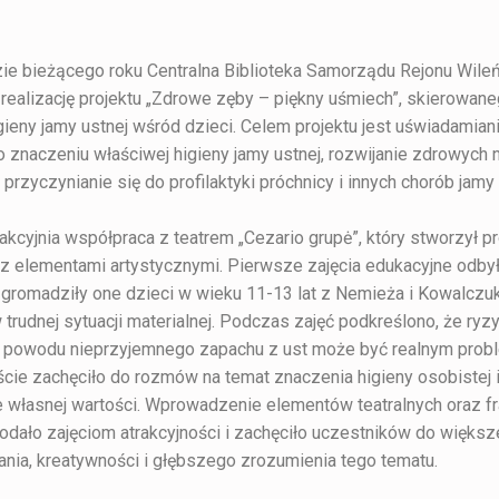
zie bieżącego roku Centralna Biblioteka Samorządu Rejonu Wile
realizację projektu „Zdrowe zęby – piękny uśmiech”, skierowane
ieny jamy ustnej wśród dzieci. Celem projektu jest uświadamian
 znaczeniu właściwej higieny jamy ustnej, rozwijanie zdrowych
rzyczynianie się do profilaktyki próchnicy i innych chorób jamy 
rakcyjnia współpraca z teatrem „Cezario grupė”, który stworzył 
z elementami artystycznymi. Pierwsze zajęcia edukacyjne odbył
Zgromadziły one dzieci w wieku 11-13 lat z Nemieża i Kowalczuk
trudnej sytuacji materialnej. Podczas zajęć podkreślono, że ryzy
 z powodu nieprzyjemnego zapachu z ust może być realnym pro
ście zachęciło do rozmów na temat znaczenia higieny osobistej i
e własnej wartości. Wprowadzenie elementów teatralnych oraz 
odało zajęciom atrakcyjności i zachęciło uczestników do więks
nia, kreatywności i głębszego zrozumienia tego tematu.