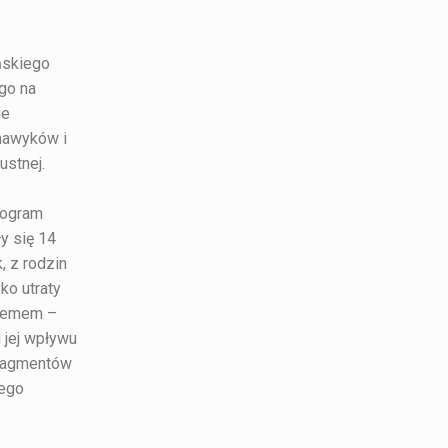
ńskiego
go na
ie
 nawyków i
ustnej.
program
y się 14
, z rodzin
ko utraty
blemem –
 jej wpływu
fragmentów
zego