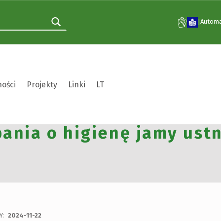
Automa
|
ności
Projekty
Linki
LT
zęby – piękny uśmiech” 
ania o higienę jamy ust
Y:
2024-11-22