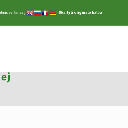
tinis vertimas į
|
Skaityti originalo kalba
zachęca dzieci do
nej