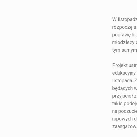
W listopad
rozpoczęła 
poprawę hig
młodzieży o
tym samym p
Projekt uat
edukacyjny 
listopada. 
będących w 
przyjaciół
takie podej
na poczuci
rapowych d
zaangażowa