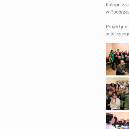
Kolejne zaj
w Podbrzez
Projekt je
publiczneg