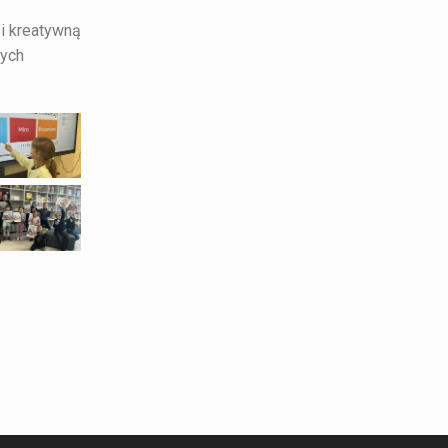
 i kreatywną
wych