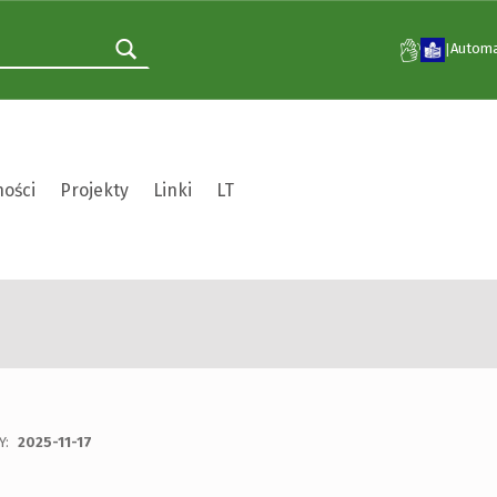
Automa
|
ności
Projekty
Linki
LT
ANIE KLUBU „POLSKA KS
Y:
2025-11-17