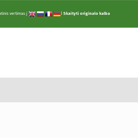
tinis vertimas į
|
Skaityti originalo kalba
IĄŻKA”