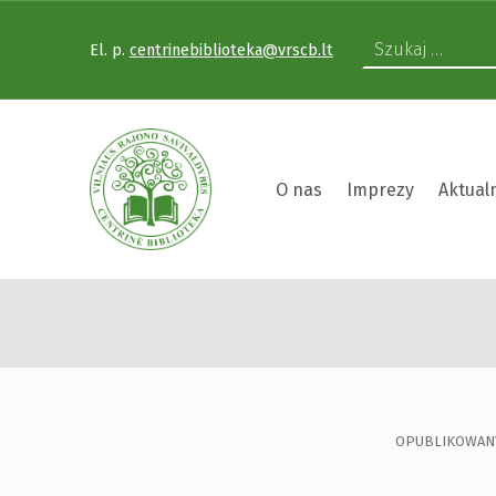
El. p.
centrinebiblioteka@vrscb.lt
VILNIAUS RAJONO SAVIVALDYBĖS CENTRINĖ BIBLIOTEKA
O nas
Imprezy
Aktual
SPOTK
VILNIAUS RAJONO SAVIVALDYBĖS CENTRINĖ BIBLIOTEKA KVIEČIA VISUS PRISIJUNGTI PRIE VISUOTINĖS PILIETINĖS INICIATYVOS „ATMINTIS GYVA, NES LIUDIJA“ IR UŽDEGTI ATMINIMO.
OPUBLIKOWAN