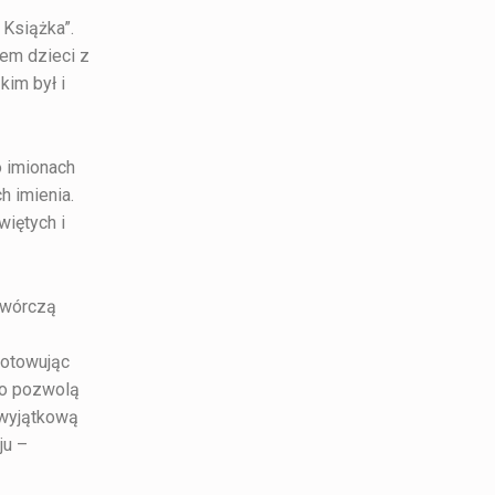
 Książka”.
zem dzieci z
kim był i
 imionach
h imienia.
więtych i
 twórczą
gotowując
ko pozwolą
 wyjątkową
ju –