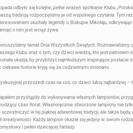
topada odbyło się kolejne, pełne wrażeń spotkanie Klubu „Polska
aszą tradycją rozpoczęliśmy je od wspólnego czytania. Tym ra
eresowaniem słuchały legendy o Biskupie Mikołaju, odkrywając 
mięć o nim jest wciąż żywa.
poruszyliśmy temat Dnia Wszystkich Świętych. Rozmawialiśmy o
szego klubu oraz o tym, czy dzieci wiedzą, kto jest patronem ic
konała okazja, by przybliżyć najmłodszym inspirujące postacie ś
k ciekawe historie kryją się za codziennymi imionami.
yskusyjnej przyszedł czas na coś, co dzieci lubią najbardziej –
zapałem przystąpiły do wykonywania własnych lampionów, przy
chodzący czas Rorat. Własnoręcznie stworzone lampiony nie tyl
 uczestniczyć w tej pięknej adwentowej tradycji, ale także będą
h kreatywności. Każdy lampion okazał się jedyny w swoim rodza
omysłowy i pełen dziecięcej fantazji.