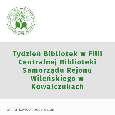
VILNIAUS RAJONO SAVIVALDYBĖS CENTRINĖ BIBLIOTEKA
Tydzień Bibliotek w Filii
VILNIAUS RAJONO SAVIVALDYBĖS CENTRINĖ BIBLIOTEKA KVIEČIA VISUS PRISIJUNGTI PRIE VISUOTINĖS PILIETINĖS INICIATYVOS „ATMINTIS GYVA, NES LIUDIJA“ IR UŽDEGTI ATMINIMO.
Centralnej Biblioteki
Samorządu Rejonu
Wileńskiego w
Kowalczukach
OPUBLIKOWANY:
2024-04-26