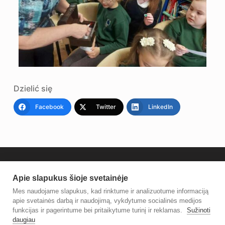
Dzielić się
Facebook
Twitter
LinkedIn
Apie slapukus šioje svetainėje
Mes naudojame slapukus, kad rinktume ir analizuotume informaciją
apie svetainės darbą ir naudojimą, vykdytume socialinės medijos
funkcijas ir pagerintume bei pritaikytume turinį ir reklamas.
Sužinoti
daugiau