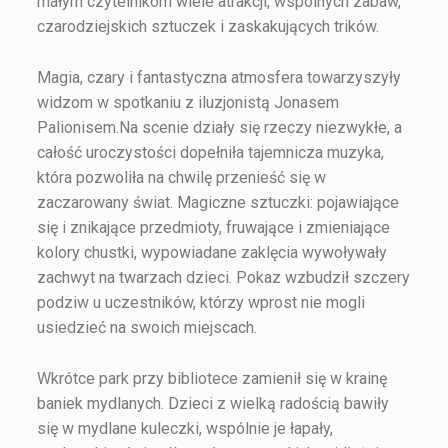
małym czytelnikom wiele atrakcji, wspólnych zabaw,
czarodziejskich sztuczek i zaskakujących trików.
Magia, czary i fantastyczna atmosfera towarzyszyły
widzom w spotkaniu z iluzjonistą Jonasem
Palionisem.Na scenie działy się rzeczy niezwykłe, a
całość uroczystości dopełniła tajemnicza muzyka,
która pozwoliła na chwilę przenieść się w
zaczarowany świat. Magiczne sztuczki: pojawiające
się i znikające przedmioty, fruwające i zmieniające
kolory chustki, wypowiadane zaklęcia wywoływały
zachwyt na twarzach dzieci. Pokaz wzbudził szczery
podziw u uczestników, którzy wprost nie mogli
usiedzieć na swoich miejscach.
Wkrótce park przy bibliotece zamienił się w krainę
baniek mydlanych. Dzieci z wielką radością bawiły
się w mydlane kuleczki, wspólnie je łapały,