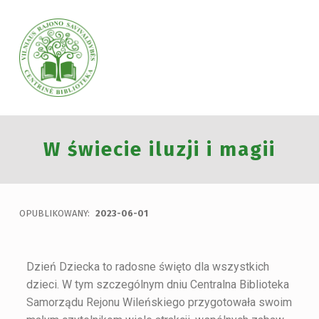
VILNIAUS RAJONO SAVIVALDYBĖS CENTRINĖ BIBLIOTEKA
W świecie iluzji i magii
VILNIAUS RAJONO SAVIVALDYBĖS CENTRINĖ BIBLIOTEKA KVIEČIA VISUS PRISIJUNGTI PRIE VISUOTINĖS PILIETINĖS INICIATYVOS „ATMINTIS GYVA, NES LIUDIJA“ IR UŽDEGTI ATMINIMO.
OPUBLIKOWANY:
2023-06-01
Dzień Dziecka to radosne święto dla wszystkich
dzieci. W tym szczególnym dniu Centralna Biblioteka
Samorządu Rejonu Wileńskiego przygotowała swoim