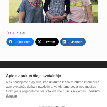
Dzielić się
Facebook
Twitter
LinkedIn
Apie slapukus šioje svetainėje
Mes naudojame slapukus, kad rinktume ir analizuotume informaciją
apie svetainės darbą ir naudojimą, vykdytume socialinės medijos
funkcijas ir pagerintume bei pritaikytume turinį ir reklamas.
Sužinoti
daugiau
© 2021 Vilniaus rajono savivaldybės Centrinė biblioteka.