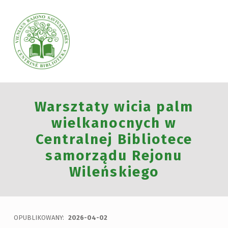
VILNIAUS RAJONO SAVIVALDYBĖS CENTRINĖ BIBLIOTEKA
Warsztaty wicia palm
VILNIAUS RAJONO SAVIVALDYBĖS CENTRINĖ BIBLIOTEKA KVIEČIA VISUS PRISIJUNGTI PRIE VISUOTINĖS PILIETINĖS INICIATYVOS „ATMINTIS GYVA, NES LIUDIJA“ IR UŽDEGTI ATMINIMO.
wielkanocnych w
Centralnej Bibliotece
samorządu Rejonu
Wileńskiego
OPUBLIKOWANY:
2026-04-02