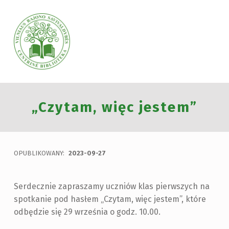
VILNIAUS RAJONO SAVIVALDYBĖS CENTRINĖ BIBLIOTEKA
„Czytam, więc jestem”
VILNIAUS RAJONO SAVIVALDYBĖS CENTRINĖ BIBLIOTEKA KVIEČIA VISUS PRISIJUNGTI PRIE VISUOTINĖS PILIETINĖS INICIATYVOS „ATMINTIS GYVA, NES LIUDIJA“ IR UŽDEGTI ATMINIMO.
OPUBLIKOWANY:
2023-09-27
Serdecznie zapraszamy uczniów klas pierwszych na
spotkanie pod hasłem „Czytam, więc jestem”, które
odbędzie się 29 września o godz. 10.00.