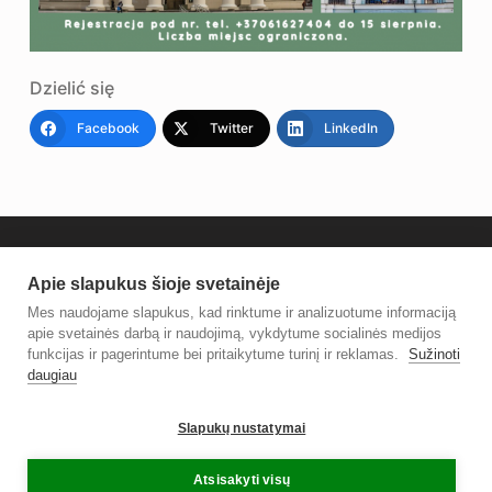
Dzielić się
Facebook
Twitter
LinkedIn
Apie slapukus šioje svetainėje
Mes naudojame slapukus, kad rinktume ir analizuotume informaciją
apie svetainės darbą ir naudojimą, vykdytume socialinės medijos
funkcijas ir pagerintume bei pritaikytume turinį ir reklamas.
Sužinoti
daugiau
© 2021 Vilniaus rajono savivaldybės Centrinė biblioteka.
Slapukų nustatymai
Sprendimas
TOBALT
Atsisakyti visų