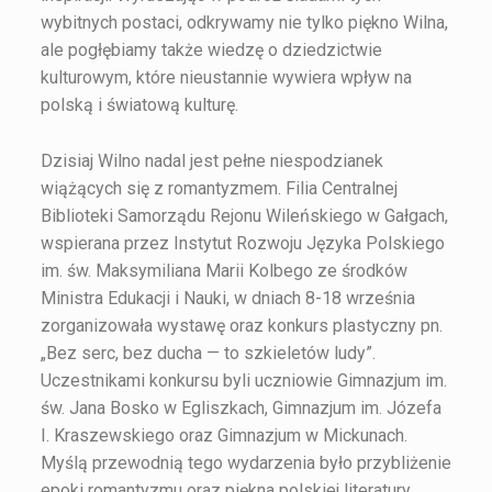
wybitnych postaci, odkrywamy nie tylko piękno Wilna,
ale pogłębiamy także wiedzę o dziedzictwie
kulturowym, które nieustannie wywiera wpływ na
polską i światową kulturę.
Dzisiaj Wilno nadal jest pełne niespodzianek
wiążących się z romantyzmem. Filia Centralnej
Biblioteki Samorządu Rejonu Wileńskiego w Gałgach,
wspierana przez Instytut Rozwoju Języka Polskiego
im. św. Maksymiliana Marii Kolbego ze środków
Ministra Edukacji i Nauki, w dniach 8-18 września
zorganizowała wystawę oraz konkurs plastyczny pn.
„Bez serc, bez ducha — to szkieletów ludy”.
Uczestnikami konkursu byli uczniowie Gimnazjum im.
św. Jana Bosko w Egliszkach, Gimnazjum im. Józefa
I. Kraszewskiego oraz Gimnazjum w Mickunach.
Myślą przewodnią tego wydarzenia było przybliżenie
epoki romantyzmu oraz piękna polskiej literatury