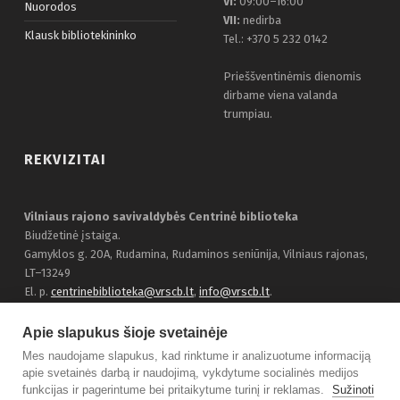
VI:
09:00–16:00
Nuorodos
VII:
nedirba
Klausk bibliotekininko
Tel.: +370 5 232 0142
Prieššventinėmis dienomis
dirbame viena valanda
trumpiau.
REKVIZITAI
Vilniaus rajono savivaldybės Centrinė biblioteka
Biudžetinė įstaiga.
Gamyklos g. 20A, Rudamina, Rudaminos seniūnija, Vilniaus rajonas,
LT–13249
El. p.
centrinebiblioteka@vrscb.lt
,
info@vrscb.lt
.
Duomenys kaupiami ir saugomi Juridinių asmenų registre, įmonės
kodas 303116707
Apie slapukus šioje svetainėje
Bendraukime:
Facebook
Mes naudojame slapukus, kad rinktume ir analizuotume informaciją
apie svetainės darbą ir naudojimą, vykdytume socialinės medijos
funkcijas ir pagerintume bei pritaikytume turinį ir reklamas.
Sužinoti