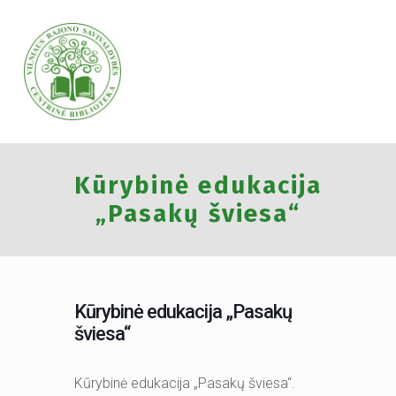
VILNIAUS RAJONO SAVIVALDYBĖS CENTRINĖ BIBLIOTEKA
Kūrybinė edukacija
VILNIAUS RAJONO SAVIVALDYBĖS CENTRINĖ BIBLIOTEKA KVIEČIA VISUS PRISIJUNGTI PRIE VISUOTINĖS PILIETINĖS INICIATYVOS „ATMINTIS GYVA, NES LIUDIJA“ IR UŽDEGTI ATMINIMO.
„Pasakų šviesa“
Kūrybinė edukacija „Pasakų
šviesa“
Kūrybinė edukacija „Pasakų šviesa“.