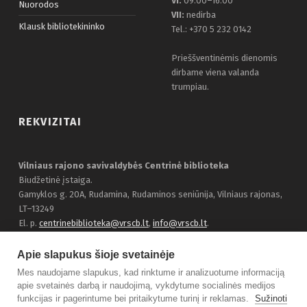
VI:
09:00–16:00
Nuorodos
VII:
nedirba
Klausk bibliotekininko
Tel.: +370 5 232 0142
Prieššventinėmis dienomis
dirbame viena valanda
trumpiau.
REKVIZITAI
Vilniaus rajono savivaldybės Centrinė biblioteka
Biudžetinė įstaiga.
Gamyklos g. 20A, Rudamina, Rudaminos seniūnija, Vilniaus rajonas,
LT–13249
El. p.
centrinebiblioteka@vrscb.lt
,
info@vrscb.lt
.
Duomenys kaupiami ir saugomi Juridinių asmenų registre, įmonės
kodas 303116707
Apie slapukus šioje svetainėje
Bendraukime:
Facebook
Mes naudojame slapukus, kad rinktume ir analizuotume informaciją
apie svetainės darbą ir naudojimą, vykdytume socialinės medijos
funkcijas ir pagerintume bei pritaikytume turinį ir reklamas.
Sužinoti