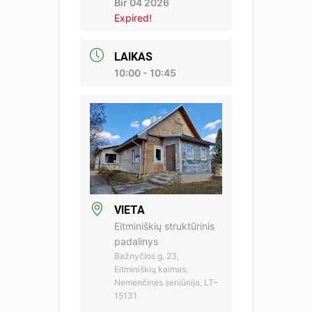
Bir 04 2026
Expired!
LAIKAS
10:00 - 10:45
VIETA
Eitminiškių struktūrinis
padalinys
Bažnyčios g. 23,
Eitminiškių kaimas,
Nemenčinės seniūnija, LT–
15131