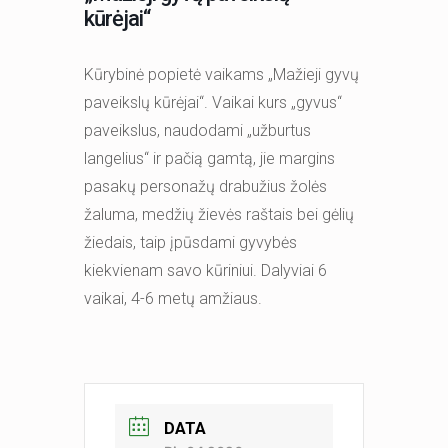
kūrėjai“
Kūrybinė popietė vaikams „Mažieji gyvų
paveikslų kūrėjai“. Vaikai kurs „gyvus“
paveikslus, naudodami „užburtus
langelius“ ir pačią gamtą, jie margins
pasakų personažų drabužius žolės
žaluma, medžių žievės raštais bei gėlių
žiedais, taip įpūsdami gyvybės
kiekvienam savo kūriniui. Dalyviai 6
vaikai, 4-6 metų amžiaus.
DATA