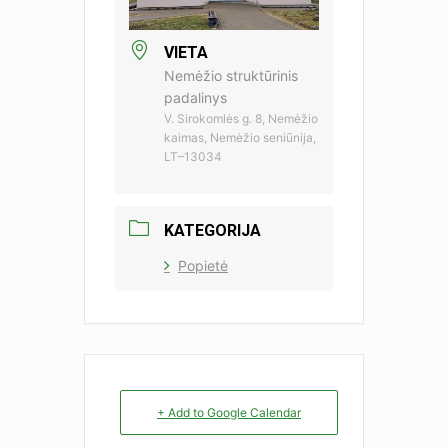
VIETA
Nemėžio struktūrinis
padalinys
V. Sirokomlės g. 8, Nemėžio
kaimas, Nemėžio seniūnija,
LT–13034
KATEGORIJA
Popietė
+ Add to Google Calendar