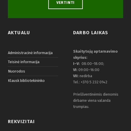
VERTINTI
AKTUALU
DARBO LAIKAS
Skaitytojų aptarnavimo
Administracinė informacija
skyrius:
Teisinė informacija
I–V:
08:00–18:00;
VI:
09:00–16:00
Nuorodos
VII:
nedirba
Klausk bibliotekininko
Tel.: +370 5 232 0142
Prieššventinėmis dienomis
dirbame viena valanda
trumpiau.
REKVIZITAI