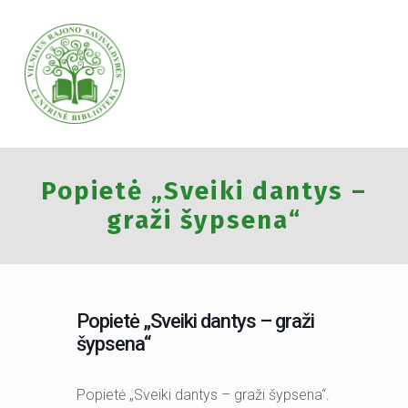
VILNIAUS RAJONO SAVIVALDYBĖS CENTRINĖ BIBLIOTEKA
Popietė „Sveiki dantys –
VILNIAUS RAJONO SAVIVALDYBĖS CENTRINĖ BIBLIOTEKA KVIEČIA VISUS PRISIJUNGTI PRIE VISUOTINĖS PILIETINĖS INICIATYVOS „ATMINTIS GYVA, NES LIUDIJA“ IR UŽDEGTI ATMINIMO.
graži šypsena“
Popietė „Sveiki dantys – graži
šypsena“
Popietė „Sveiki dantys – graži šypsena“.