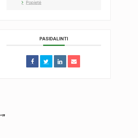
Popietė
PASIDALINTI
“
”