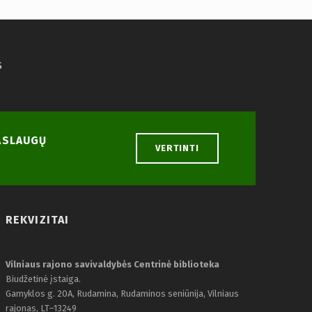
S
PASLAUGŲ
VERTINTI
REKVIZITAI
Vilniaus rajono savivaldybės Centrinė biblioteka
Biudžetinė įstaiga.
Gamyklos g. 20A, Rudamina, Rudaminos seniūnija, Vilniaus
rajonas, LT–13249