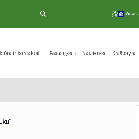
Automa
|
ktūra ir kontaktai
Paslaugos
Naujienos
Kraštotyra
„Susitikimas su Pliušiniu
iuku“