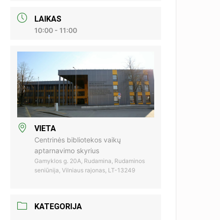
LAIKAS
10:00 - 11:00
VIETA
Centrinės bibliotekos vaikų
aptarnavimo skyrius
Gamyklos g. 20A, Rudamina, Rudaminos
seniūnija, Vilniaus rajonas, LT-13249
KATEGORIJA