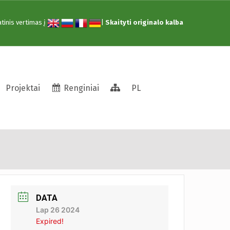
tinis vertimas į
|
Skaityti originalo kalba
Struktūra
Projektai
Renginiai
PL
 Meškiuku“
DATA
Lap 26 2024
Expired!