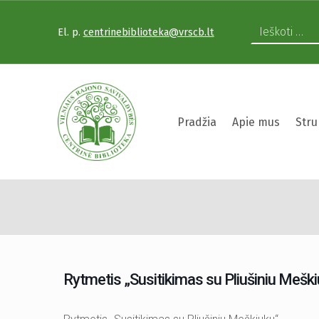
El. p.
centrinebiblioteka@vrscb.lt
VILNIAUS RAJONO SAVIVALDYBĖS CENTRINĖ BIBLIOTEKA
Pradžia
Apie mus
Stru
Rytmetis 
VILNIAUS RAJONO SAVIVALDYBĖS CENTRINĖ BIBLIOTEKA KVIEČIA VISUS PRISIJUNGTI PRIE VISUOTINĖS PILIETINĖS INICIATYVOS „ATMINTIS GYVA, NES LIUDIJA“ IR UŽDEGTI ATMINIMO.
Rytmetis „Susitikimas su Pliušiniu Mešk