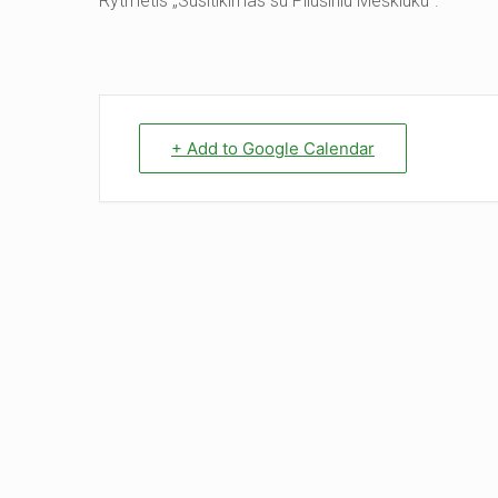
Rytmetis „Susitikimas su Pliušiniu Meškiuku“.
+ Add to Google Calendar