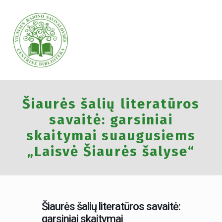
VILNIAUS RAJONO SAVIVALDYBĖS CENTRINĖ BIBLIOTEKA
Šiaurės šalių literatūros
VILNIAUS RAJONO SAVIVALDYBĖS CENTRINĖ BIBLIOTEKA KVIEČIA VISUS PRISIJUNGTI PRIE VISUOTINĖS PILIETINĖS INICIATYVOS „ATMINTIS GYVA, NES LIUDIJA“ IR UŽDEGTI ATMINIMO.
savaitė: garsiniai
skaitymai suaugusiems
„Laisvė Šiaurės šalyse“
Šiaurės šalių literatūros savaitė:
garsiniai skaitymai