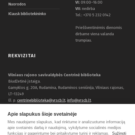
VI:
09:00–16:00
Nuorodos
VII:
nedirba
Klausk bibliotekininko
Tel.: +370 5 232 0142
Prieššventinėmis dienomis
dirbame viena valanda
trumpiau.
REKVIZITAI
Vilniaus rajono savivaldybės Centrinė biblioteka
Biudžetinė įstaiga.
Gamyklos g. 20A, Rudamina, Rudaminos seniūnija, Vilniaus rajonas,
LT–13249
El. p.
centrinebiblioteka@vrscb.lt
,
info@vrscb.lt
.
Duomenys kaupiami ir saugomi Juridinių asmenų registre, įmonės
kodas 303116707
Apie slapukus šioje svetainėje
Bendraukime:
Facebook
Mes naudojame slapukus, kad rinktume ir analizuotume informaciją
apie svetainės darbą ir naudojimą, vykdytume socialinės medijos
funkcijas ir pagerintume bei pritaikytume turinį ir reklamas.
Sužinoti