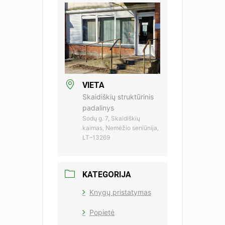
VIETA
Skaidiškių struktūrinis
padalinys
Sodų g. 7, Skaidiškių
kaimas, Nemėžio seniūnija,
LT–13269
KATEGORIJA
Knygų pristatymas
Popietė