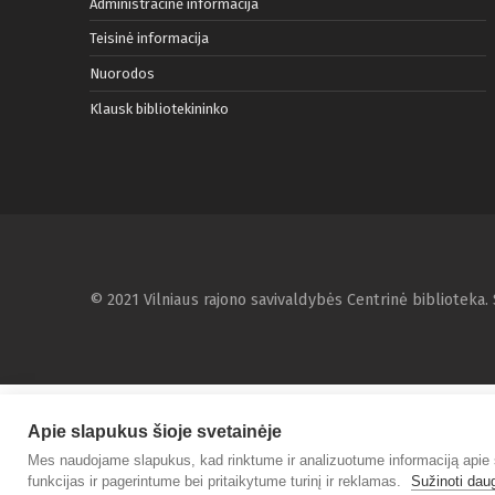
Administracinė informacija
Teisinė informacija
Nuorodos
Klausk bibliotekininko
© 2021 Vilniaus rajono savivaldybės Centrinė biblioteka
Apie slapukus šioje svetainėje
Mes naudojame slapukus, kad rinktume ir analizuotume informaciją apie 
funkcijas ir pagerintume bei pritaikytume turinį ir reklamas.
Sužinoti dau