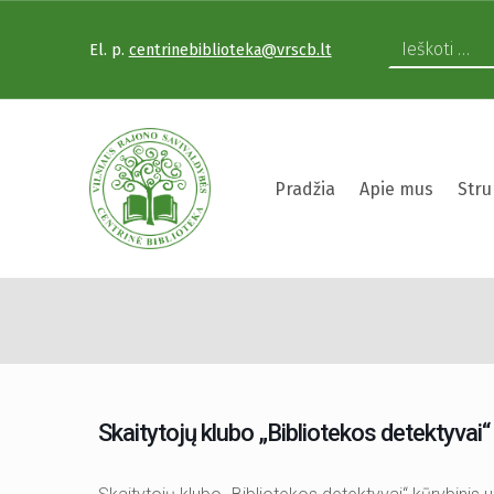
El. p.
centrinebiblioteka@vrscb.lt
VILNIAUS RAJONO SAVIVALDYBĖS CENTRINĖ BIBLIOTEKA
Pradžia
Apie mus
Stru
Skaitytojų klubo „
VILNIAUS RAJONO SAVIVALDYBĖS CENTRINĖ BIBLIOTEKA KVIEČIA VISUS PRISIJUNGTI PRIE VISUOTINĖS PILIETINĖS INICIATYVOS „ATMINTIS GYVA, NES LIUDIJA“ IR UŽDEGTI ATMINIMO.
Skaitytojų klubo „Bibliotekos detektyvai