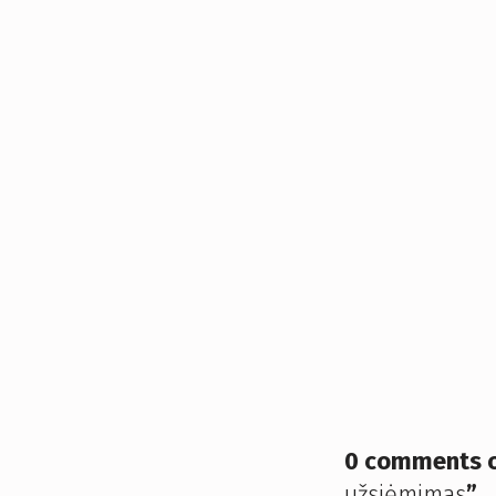
0 comments o
užsiėmimas
”