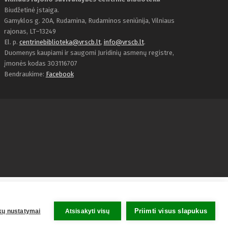
Biudžetinė įstaiga.
Gamyklos g. 20A, Rudamina, Rudaminos seniūnija, Vilniaus
rajonas, LT–13249
El. p.
centrinebiblioteka@vrscb.lt
,
info@vrscb.lt
.
Duomenys kaupiami ir saugomi Juridinių asmenų registre,
įmonės kodas 303116707
Bendraukime:
Facebook
Priimti visus slapukus
kų nustatymai
Atsisakyti visų