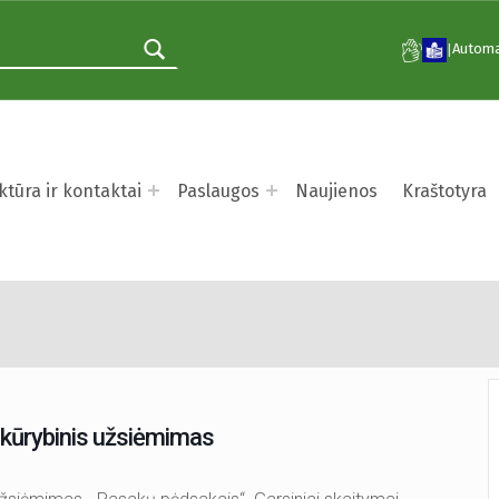
Automa
|
ktūra ir kontaktai
Paslaugos
Naujienos
Kraštotyra
Bibliotekos detektyvai“ k
“ kūrybinis užsiėmimas