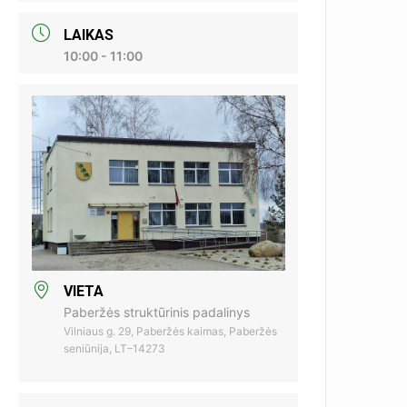
LAIKAS
10:00 - 11:00
VIETA
Paberžės struktūrinis padalinys
Vilniaus g. 29, Paberžės kaimas, Paberžės
seniūnija, LT–14273