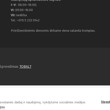
I–V:
08:00–18:00;
VI:
09:00–16:00
VII:
nedirba
Tel.: +370 5 232 0142
Prieššventinėmis dienomis dirbame viena valanda trumpiau.
. Sprendimas
TOBALT
Slapu
svetainės darbą ir naudojimą, vykdytume socialinės medijos
giau