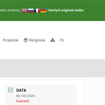
tinis vertimas į
|
Skaityti originalo kalba
Struktūra
Projektai
Renginiai
PL
ūrybinis užsiėmimas
DATA
Bir 06 2026
Expired!