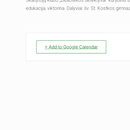
Skaitytojų klubo „Bibliotekos detektyvai“ kūrybinis
edukacija, viktorina. Dalyviai: šv. St. Kostkos gimnaz
+ Add to Google Calendar