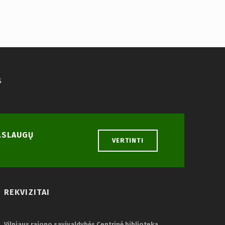
S
PASLAUGŲ
VERTINTI
REKVIZITAI
Vilniaus rajono savivaldybės Centrinė biblioteka