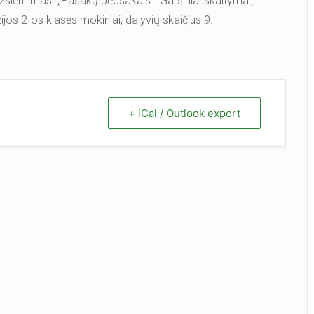
 užsiėmimas. „Pasakų pėdsakais“. Garsiniai skaitymai,
ijos 2-os klasės mokiniai, dalyvių skaičius 9.
+ iCal / Outlook export