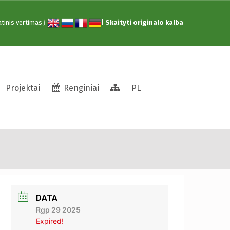
tinis vertimas į
|
Skaityti originalo kalba
Struktūra
Projektai
Renginiai
PL
pakviesk draugą“
DATA
Rgp 29 2025
Expired!