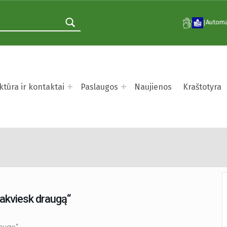
Automa
|
ktūra ir kontaktai
Paslaugos
Naujienos
Kraštotyra
o žaidimais „Žaisk pats, 
pakviesk draugą“