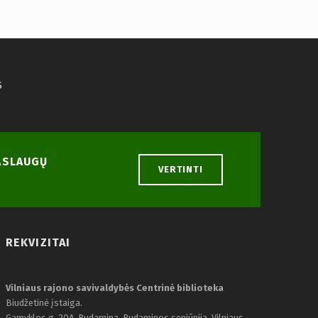
S
PASLAUGŲ
VERTINTI
REKVIZITAI
Vilniaus rajono savivaldybės Centrinė biblioteka
Biudžetinė įstaiga.
Gamyklos g. 20A, Rudamina, Rudaminos seniūnija, Vilniaus