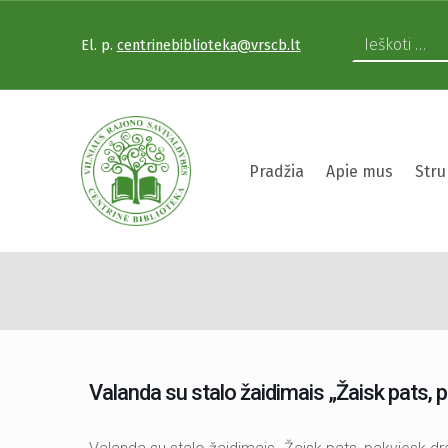
El. p.
centrinebiblioteka@vrscb.lt
VILNIAUS RAJONO SAVIVALDYBĖS CENTRINĖ BIBLIOTEKA
Pradžia
Apie mus
Stru
Valanda su stal
VILNIAUS RAJONO SAVIVALDYBĖS CENTRINĖ BIBLIOTEKA KVIEČIA VISUS PRISIJUNGTI PRIE VISUOTINĖS PILIETINĖS INICIATYVOS „ATMINTIS GYVA, NES LIUDIJA“ IR UŽDEGTI ATMINIMO.
Valanda su stalo žaidimais „Žaisk pats, 