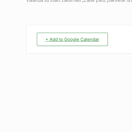
Valanda su stalo žaidimais „Žaisk pats, pakviesk dr
+ Add to Google Calendar