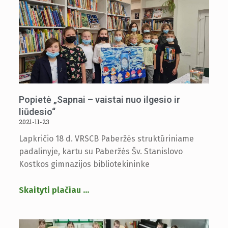
Popietė „Sapnai – vaistai nuo ilgesio ir
liūdesio“
2021-11-23
Lapkričio 18 d. VRSCB Paberžės struktūriniame
padalinyje, kartu su Paberžės Šv. Stanislovo
Kostkos gimnazijos bibliotekininke
Skaityti plačiau
…