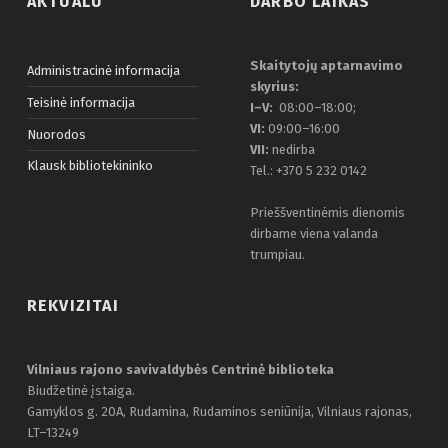
AKTUALU
DARBO LAIKAS
Skaitytojų aptarnavimo
Administracinė informacija
skyrius:
Teisinė informacija
I–V:
08:00–18:00;
VI:
09:00–16:00
Nuorodos
VII:
nedirba
Klausk bibliotekininko
Tel.: +370 5 232 0142
Prieššventinėmis dienomis
dirbame viena valanda
trumpiau.
REKVIZITAI
Vilniaus rajono savivaldybės Centrinė biblioteka
Biudžetinė įstaiga.
Gamyklos g. 20A, Rudamina, Rudaminos seniūnija, Vilniaus rajonas,
LT–13249