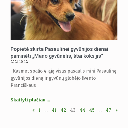
Popietė skirta Pasaulinei gyvūnijos dienai
paminėti „Mano gyvūnėlis, štai koks jis“
2021-10-12
Kasmet spalio 4-ąją visas pasaulis mini Pasaulinę
gyvūnijos dieną ir gyvūnų globėjo švento
Pranciškaus
Skaityti plačiau
…
«
1
…
41
42
43
44
45
…
47
»