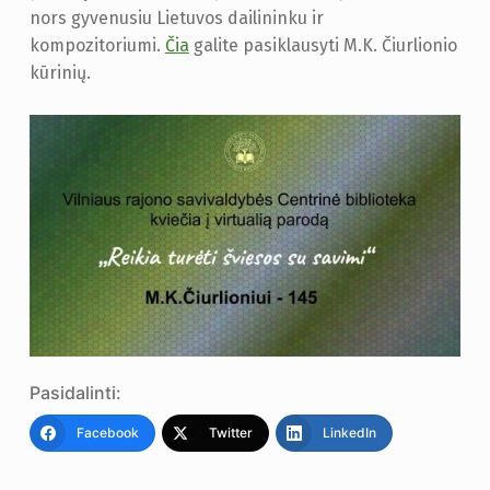
nors gyvenusiu Lietuvos dailininku ir
kompozitoriumi.
Čia
galite pasiklausyti M.K. Čiurlionio
kūrinių.
Pasidalinti:
Facebook
Twitter
LinkedIn