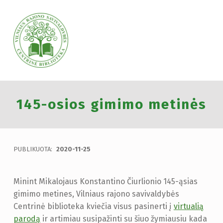
VILNIAUS RAJONO SAVIVALDYBĖS CENTRINĖ BIBLIOTEKA
145-osios gimimo metinės
VILNIAUS RAJONO SAVIVALDYBĖS CENTRINĖ BIBLIOTEKA KVIEČIA VISUS PRISIJUNGTI PRIE VISUOTINĖS PILIETINĖS INICIATYVOS „ATMINTIS GYVA, NES LIUDIJA“ IR UŽDEGTI ATMINIMO.
PUBLIKUOTA:
2020-11-25
Minint Mikalojaus Konstantino Čiurlionio 145-ąsias
gimimo metines, Vilniaus rajono savivaldybės
Centrinė biblioteka kviečia visus pasinerti į
virtualią
parodą
ir artimiau susipažinti su šiuo žymiausiu kada