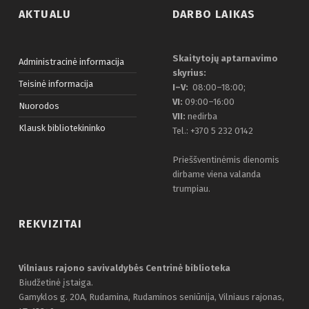
AKTUALU
DARBO LAIKAS
Skaitytojų aptarnavimo
Administracinė informacija
skyrius:
Teisinė informacija
I–V:
08:00–18:00;
VI:
09:00–16:00
Nuorodos
VII:
nedirba
Klausk bibliotekininko
Tel.: +370 5 232 0142
Prieššventinėmis dienomis
dirbame viena valanda
trumpiau.
REKVIZITAI
Vilniaus rajono savivaldybės Centrinė biblioteka
Biudžetinė įstaiga.
Gamyklos g. 20A, Rudamina, Rudaminos seniūnija, Vilniaus rajonas,