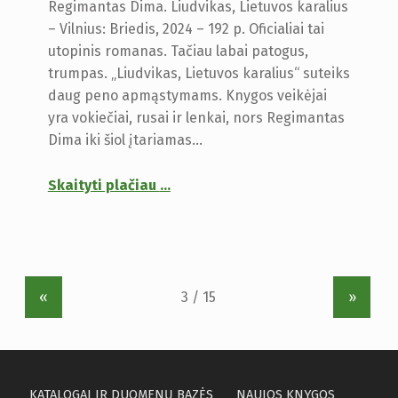
Regimantas Dima. Liudvikas, Lietuvos karalius
– Vilnius: Briedis, 2024 – 192 p. Oficialiai tai
utopinis romanas. Tačiau labai patogus,
trumpas. „Liudvikas, Lietuvos karalius“ suteiks
daug peno apmąstymams. Knygos veikėjai
yra vokiečiai, rusai ir lenkai, nors Regimantas
Dima iki šiol įtariamas…
Skaityti plačiau
…
«
»
KATALOGAI IR DUOMENŲ BAZĖS
NAUJOS KNYGOS