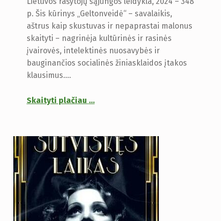
Lietuvos rašytojų sąjungos leidykla, 2024 – 348
p. Šis kūrinys „Geltonveidė“ – savalaikis,
aštrus kaip skustuvas ir nepaprastai malonus
skaityti – nagrinėja kultūrinės ir rasinės
įvairovės, intelektinės nuosavybės ir
bauginančios socialinės žiniasklaidos įtakos
klausimus.…
Skaityti plačiau
…