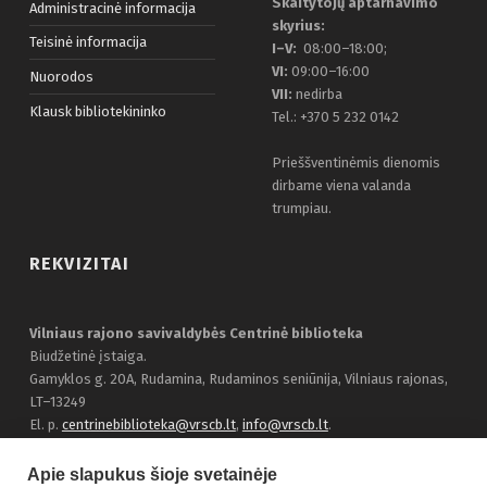
Skaitytojų aptarnavimo
Administracinė informacija
skyrius:
Teisinė informacija
I–V:
08:00–18:00;
VI:
09:00–16:00
Nuorodos
VII:
nedirba
Klausk bibliotekininko
Tel.: +370 5 232 0142
Prieššventinėmis dienomis
dirbame viena valanda
trumpiau.
REKVIZITAI
Vilniaus rajono savivaldybės Centrinė biblioteka
Biudžetinė įstaiga.
Gamyklos g. 20A, Rudamina, Rudaminos seniūnija, Vilniaus rajonas,
LT–13249
El. p.
centrinebiblioteka@vrscb.lt
,
info@vrscb.lt
.
Duomenys kaupiami ir saugomi Juridinių asmenų registre, įmonės
kodas 303116707
Apie slapukus šioje svetainėje