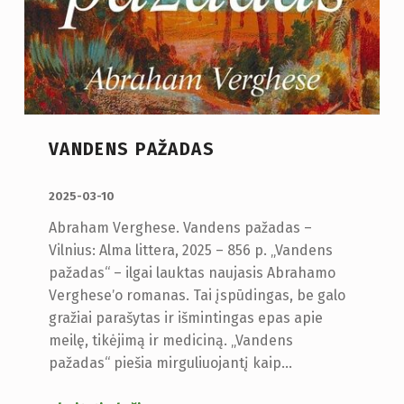
VANDENS PAŽADAS
PUBLIKUOTA:
2025-03-10
Abraham Verghese. Vandens pažadas –
Vilnius: Alma littera, 2025 – 856 p. „Vandens
pažadas“ – ilgai lauktas naujasis Abrahamo
Vergheseʼo romanas. Tai įspūdingas, be galo
gražiai parašytas ir išmintingas epas apie
meilę, tikėjimą ir mediciną. „Vandens
pažadas“ piešia mirguliuojantį kaip…