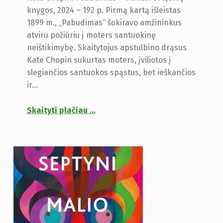
knygos, 2024 – 192 p. Pirmą kartą išleistas
1899 m., „Pabudimas“ šokiravo amžininkus
atviru požiūriu į moters santuokinę
neištikimybę. Skaitytojus apstulbino drąsus
Kate Chopin sukurtas moters, įviliotos į
slegiančios santuokos spąstus, bet ieškančios
ir…
Skaityti plačiau
…