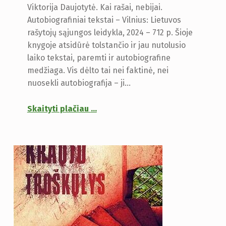
Viktorija Daujotytė. Kai rašai, nebijai.
Autobiografiniai tekstai – Vilnius: Lietuvos
rašytojų sąjungos leidykla, 2024 – 712 p. Šioje
knygoje atsidūrė tolstančio ir jau nutolusio
laiko tekstai, paremti ir autobiografine
medžiaga. Vis dėlto tai nei faktinė, nei
nuosekli autobiografija – ji…
Skaityti plačiau
…