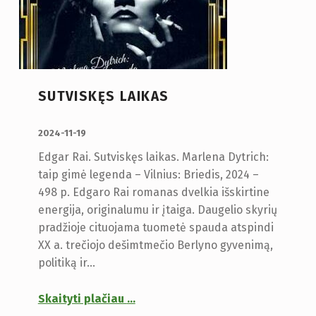
SUTVISKĘS LAIKAS
PUBLIKUOTA:
2024-11-19
Edgar Rai. Sutviskęs laikas. Marlena Dytrich:
taip gimė legenda – Vilnius: Briedis, 2024 –
498 p. Edgaro Rai romanas dvelkia išskirtine
energija, originalumu ir įtaiga. Daugelio skyrių
pradžioje cituojama tuometė spauda atspindi
XX a. trečiojo dešimtmečio Berlyno gyvenimą,
politiką ir…
Skaityti plačiau
…