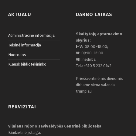
AKTUALU
DARBO LAIKAS
Skaitytojų aptarnavimo
Administracinė informacija
skyrius:
Teisinė informacija
I–V:
08:00–18:00;
VI:
09:00–16:00
Nuorodos
VII:
nedirba
Klausk bibliotekininko
Tel.: +370 5 232 0142
Prieššventinėmis dienomis
dirbame viena valanda
trumpiau.
REKVIZITAI
Vilniaus rajono savivaldybės Centrinė biblioteka
Biudžetinė įstaiga.