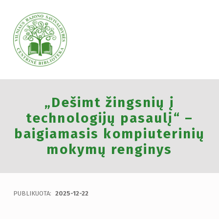
VILNIAUS RAJONO SAVIVALDYBĖS CENTRINĖ BIBLIOTEKA
„Dešimt žingsnių į
VILNIAUS RAJONO SAVIVALDYBĖS CENTRINĖ BIBLIOTEKA KVIEČIA VISUS PRISIJUNGTI PRIE VISUOTINĖS PILIETINĖS INICIATYVOS „ATMINTIS GYVA, NES LIUDIJA“ IR UŽDEGTI ATMINIMO.
technologijų pasaulį“ –
baigiamasis kompiuterinių
mokymų renginys
PUBLIKUOTA:
2025-12-22