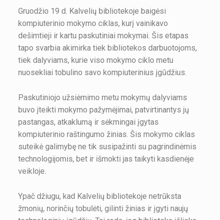
Gruodžio 19 d. Kalvelių bibliotekoje baigėsi
kompiuterinio mokymo ciklas, kurį vainikavo
dešimtieji ir kartu paskutiniai mokymai. Šis etapas
tapo svarbia akimirka tiek bibliotekos darbuotojoms,
tiek dalyviams, kurie viso mokymo ciklo metu
nuosekliai tobulino savo kompiuterinius įgūdžius.
Paskutiniojo užsiėmimo metu mokymų dalyviams
buvo įteikti mokymo pažymėjimai, patvirtinantys jų
pastangas, atkaklumą ir sėkmingai įgytas
kompiuterinio raštingumo žinias. Šis mokymo ciklas
suteikė galimybę ne tik susipažinti su pagrindinėmis
technologijomis, bet ir išmokti jas taikyti kasdienėje
veikloje.
Ypač džiugu, kad Kalvelių bibliotekoje netrūksta
žmonių, norinčių tobulėti, gilinti žinias ir įgyti naujų