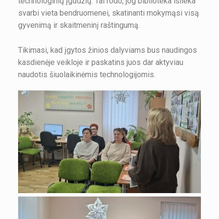
technologinių įgūdžių. Tai rodo, jog biblioteka išlieka
svarbi vieta bendruomenei, skatinanti mokymąsi visą
gyvenimą ir skaitmeninį raštingumą.
Tikimasi, kad įgytos žinios dalyviams bus naudingos
kasdienėje veikloje ir paskatins juos dar aktyviau
naudotis šiuolaikinėmis technologijomis.