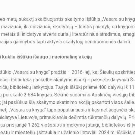
es metų sukaktį skaičiuojantis skaitymo iššūkis „Vasara su knyg
 mažiausių iki didžiausių skaitytojų – leistis į nuotykį su knygom
metais ši iniciatyva atveria duris į literatūrinius atradimus, smag
 naujas galimybes tapti aktyvia skaitytojų bendruomenės dalimi.
 kukliu iššūkiu išaugo į nacionalinę akciją
šūkio „Vasara su knyga“ pradžia – 2016-ieji, kai Šiaulių apskritie
ešoji biblioteka paskelbė skaitymo iššūkį ir pakvietė dalyvauti Šia
ričių bibliotekų lankytojus. Tąsyk iššūkį priėmė 400 dalyvių iš 11
rą perskaitė 2 684 knygas. Sėkmė sudomino Apskričių viešųjų bib
r, jai pasiūlius šią skaitymo skatinimo akciją pakartoti visos šali
etį „Vasara su knyga“ tapo populiariausia ir kasmet augančia sk
iciatyva Lietuvoje, pritraukiančia dešimtis tūkstančių dalyvių. Pr
 jau prisijungė 1 262 viešosios ir mokymo įstaigų bibliotekos iš įv
stų ir miestelių. Įsitraukia ir užsienio lietuviai. 2024 m. iššūkis 