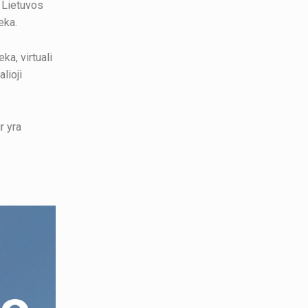
, Lietuvos
eka.
ka, virtuali
lioji
r yra