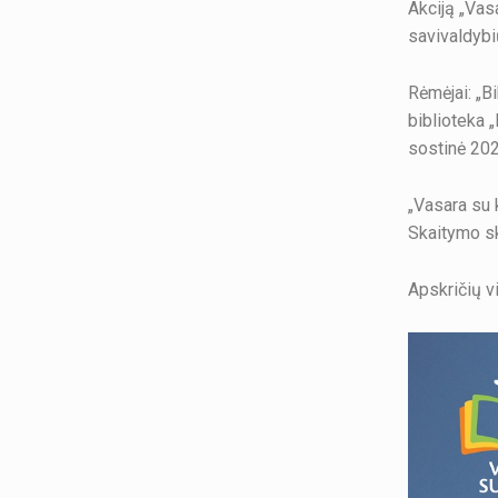
Akciją „Vas
savivaldybi
Rėmėjai: „B
biblioteka „
sostinė 202
„Vasara su 
Skaitymo s
Apskričių v