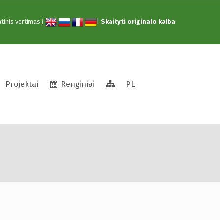
tinis vertimas į
|
Skaityti originalo kalba
Struktūra
Projektai
Renginiai
PL
 su knyga“ kviečia į