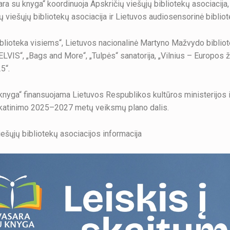
ara su knyga“ koordinuoja Apskričių viešųjų bibliotekų asociacija
ų viešųjų bibliotekų asociacija ir Lietuvos audiosensorinė bibliot
iblioteka visiems“, Lietuvos nacionalinė Martyno Mažvydo bibliote
ELVIS“, „Bags and More“, „Tulpės“ sanatorija, „Vilnius – Europos ža
5“.
knyga“ finansuojama Lietuvos Respublikos kultūros ministerijos i
katinimo 2025–2027 metų veiksmų plano dalis.
iešųjų bibliotekų asociacijos informacija