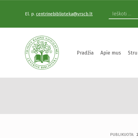
El. p.
centrinebiblioteka@vrscb.lt
VILNIAUS RAJONO SAVIVALDYBĖS CENTRINĖ BIBLIOTEKA
Pradžia
Apie mus
Stru
Dešimtmetį minintis
VILNIAUS RAJONO SAVIVALDYBĖS CENTRINĖ BIBLIOTEKA KVIEČIA VISUS PRISIJUNGTI PRIE VISUOTINĖS PILIETINĖS INICIATYVOS „ATMINTIS GYVA, NES LIUDIJA“ IR UŽDEGTI ATMINIMO.
PUBLIKUOTA: