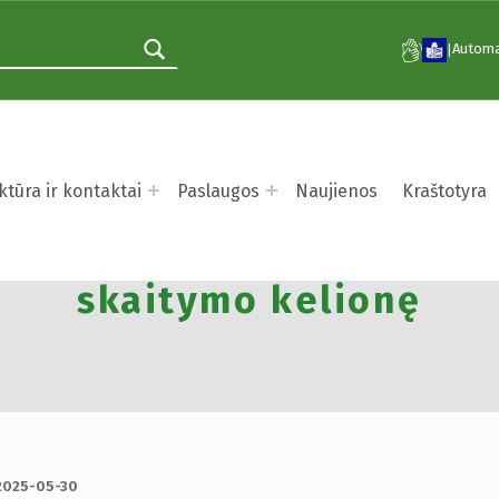
Automa
|
ktūra ir kontaktai
Paslaugos
Naujienos
Kraštotyra
 skaitymo iššūkis „Vasara
skaitymo kelionę
2025-05-30