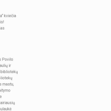
a“ kviečia
is!
ias
s Povilo
ulių ir
 bibliotekų
liotekų
es mastu,
aitymo
ie
airiausių
sulaukė