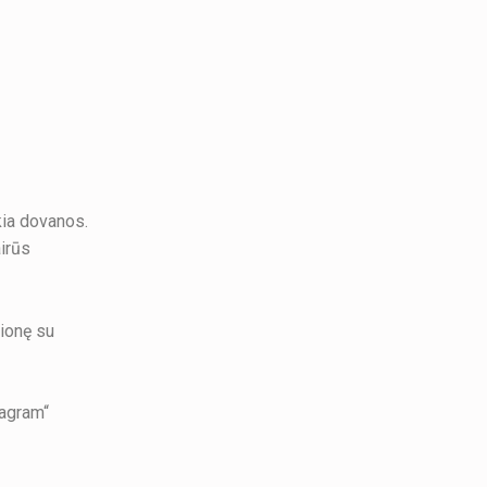
ukia dovanos.
airūs
lionę su
tagram“