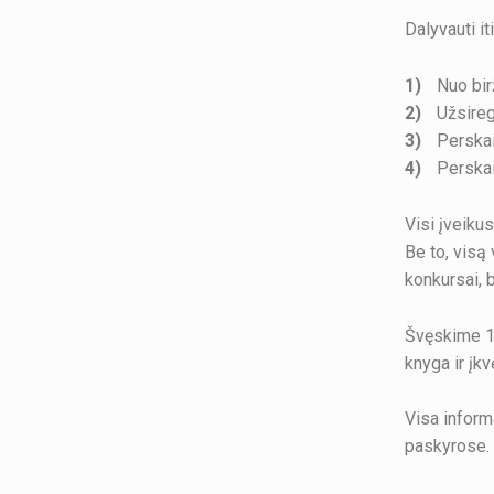
Dalyvauti it
Nuo bir
Užsireg
Perskai
Perskai
Visi įveikus
Be to, visą
konkursai, b
Švęskime 10
knyga ir įkv
Visa inform
paskyrose.