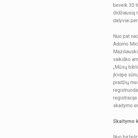
beveik 30 tū
didžiausią 
dalyviai pe
Nuo pat nac
Adomo Micke
Maziliauski
vaikiško amž
„Mūsų bibli
įkvėpė sūnų,
pradžių mes,
registruoda
registracij
skaitymo en
Skaitymo k
Nuo birželio