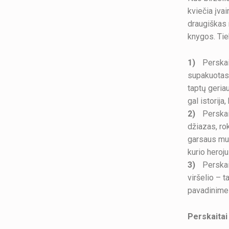
kviečia įvai
draugiškas n
knygos. Tie
Perskai
supakuotas,
taptų geria
gal istorija
Perskai
džiazas, ro
garsaus muz
kurio heroj
Perskai
viršelio – t
pavadinime 
Perskaitai 