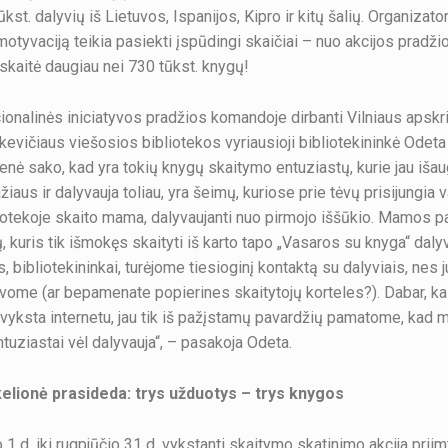
kst. dalyvių iš Lietuvos, Ispanijos, Kipro ir kitų šalių. Organizat
motyvaciją teikia pasiekti įspūdingi skaičiai – nuo akcijos pradžio
rskaitė daugiau nei 730 tūkst. knygų!
ionalinės iniciatyvos pradžios komandoje dirbanti Vilniaus apskr
vičiaus viešosios bibliotekos vyriausioji bibliotekininkė Odeta
enė sako, kad yra tokių knygų skaitymo entuziastų, kurie jau išau
iaus ir dalyvauja toliau, yra šeimų, kuriose prie tėvų prisijungia v
otekoje skaito mama, dalyvaujanti nuo pirmojo iššūkio. Mamos 
 kuris tik išmokęs skaityti iš karto tapo „Vasaros su knyga“ dalyv
 bibliotekininkai, turėjome tiesioginį kontaktą su dalyviais, nes 
vome (ar bepamenate popierines skaitytojų korteles?). Dabar, ka
a vyksta internetu, jau tik iš pažįstamų pavardžių pamatome, kad
tuziastai vėl dalyvauja“, – pasakoja Odeta.
elionė prasideda: trys užduotys – trys knygos
 1 d. iki rugpjūčio 31 d. vykstanti skaitymo skatinimo akcija priim