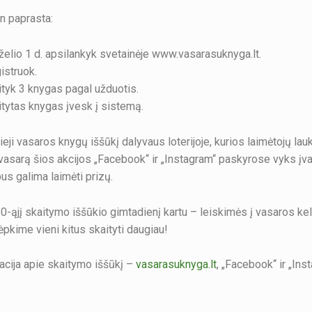
in paprasta:
želio 1 d. apsilankyk svetainėje www.vasarasuknyga.lt.
istruok.
tyk 3 knygas pagal užduotis.
tytas knygas įvesk į sistemą.
ieji vasaros knygų iššūkį dalyvaus loterijoje, kurios laimėtojų la
 vasarą šios akcijos „Facebook“ ir „Instagram“ paskyrose vyks įv
us galima laimėti prizų.
-ąjį skaitymo iššūkio gimtadienį kartu – leiskimės į vasaros ke
ėpkime vieni kitus skaityti daugiau!
acija apie skaitymo iššūkį –
vasarasuknyga.lt
, „Facebook“ ir „Ins