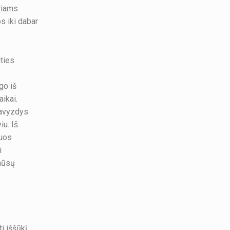
oriams
s iki dabar
ities
go iš
aikai.
pavyzdys
iu. Iš
juos
i
 mūsų
ti iššūkį