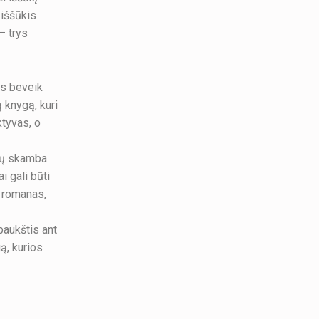
 iššūkis
– trys
as beveik
 knygą, kuri
ktyvas, o
pių skamba
i gali būti
t romanas,
paukštis ant
gą, kurios