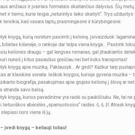
raus amžiaus ir įvairiais formatais skaitančius dalyvius. Šių metų
et ir tiems, kurie teigia „neturintys laiko skaityti“. Trys užduotys 
k tereikia, kad vasara taptų prasmingesnė ir kūrybingesnė:
tyk knygą, kurią norėtum pasiimti į kelionę. Įsivaizduok: lagamin
 bilietas kišenėje, o rankoje dar telpa viena knyga… Pasirink tokią
usiu kelionės draugu – gal lengvas romanas, gal įtraukiantis dete
, kuri nuneš į kitus pasaulius greičiau nei bet koks transportas!
tyk knygą apie muziką. Paklausyk… Ar girdi? Kažkur tarp pusla
kas ar klasikinė sonata. Ieškok knygos, kurioje gyvena muzika – ta
ikanto biografija, pasakojimas apie grupės kelionę į šlovę ar ne
us atranda savo balsą.
tyk knygą, kurios pavadinime yra raidė su paukščiuku. Ne, tai ne 
ai lietuviškos abėcėlės „sparnuotosios“ raidės: č, š, ž! Atrask kny
slepiasi nors viena iš jų.
– įvedi knygą – keliauji toliau!