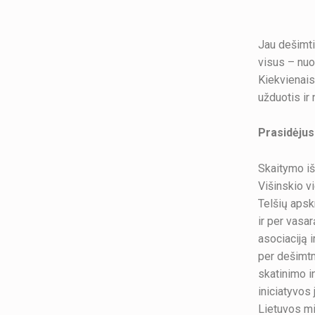
Jau dešimti
visus – nuo
Kiekvienais 
užduotis ir
Prasidėjusi
Skaitymo iš
Višinskio vi
Telšių apsk
ir per vasa
asociaciją i
per dešimtm
skatinimo in
iniciatyvos
Lietuvos mie