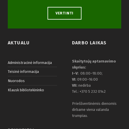
VERTINTI
AKTUALU
DARBO LAIKAS
Skaitytojų aptarnavimo
Administracinė informacija
skyrius:
Teisinė informacija
I–V:
08:00–18:00;
VI:
09:00–16:00
Nuorodos
VII:
nedirba
Klausk bibliotekininko
Tel.: +370 5 232 0142
Prieššventinėmis dienomis
dirbame viena valanda
trumpiau.