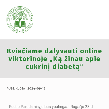
VILNIAUS RAJONO SAVIVALDYBĖS CENTRINĖ BIBLIOTEKA
Kviečiame dalyvauti online
VILNIAUS RAJONO SAVIVALDYBĖS CENTRINĖ BIBLIOTEKA KVIEČIA VISUS PRISIJUNGTI PRIE VISUOTINĖS PILIETINĖS INICIATYVOS „ATMINTIS GYVA, NES LIUDIJA“ IR UŽDEGTI ATMINIMO.
viktorinoje „Ką žinau apie
cukrinį diabetą“
PUBLIKUOTA:
2024-09-16
Ruduo Parudaminyje bus ypatingas! Rugsėjo 28 d.