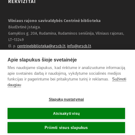
REKVIZITAI
Vilniaus rajono savivaldybės Centrinė biblioteka
Biudžetinė įstaiga.
Gamyklos g. 20A, Rudamina, Rudaminos seniūnija, Vilniaus rajonas,
LT–13249
El. p.
centrinebiblioteka@vrscb.lt
,
info@vrscb.lt
.
Duomenys kaupiami ir saugomi Juridinių asmenų registre, įmonės
kodas 303116707
Apie slapukus šioje svetainėje
Bendraukime:
Facebook
Mes naudojame slapukus, kad rinktume ir analizuotume informaciją
apie svetainės darbą ir naudojimą, vykdytume socialinės medijos
funkcijas ir pagerintume bei pritaikytume turinį ir reklamas.
Sužinoti
daugiau
© 2021 Vilniaus rajono savivaldybės Centrinė biblioteka.
Slapukų nustatymai
Sprendimas
TOBALT
Atsisakyti visų
Priimti visus slapukus
MENIU