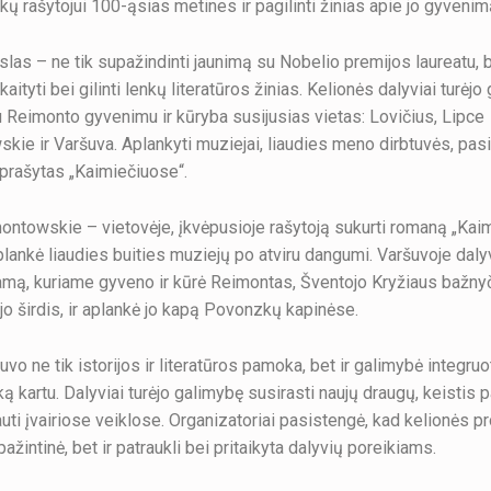
kų rašytojui 100-ąsias metines ir pagilinti žinias apie jo gyvenim
slas – ne tik supažindinti jaunimą su Nobelio premijos laureatu, b
kaityti bei gilinti lenkų literatūros žinias. Kelionės dalyviai turėj
u Reimonto gyvenimu ir kūryba susijusias vietas: Lovičius, Lipce
ie ir Varšuva. Aplankyti muziejai, liaudies meno dirbtuvės, pasi
aprašytas „Kaimiečiuose“.
ntowskie – vietovėje, įkvėpusioje rašytoją sukurti romaną „Kaimi
aplankė liaudies buities muziejų po atviru dangumi. Varšuvoje daly
amą, kuriame gyveno ir kūrė Reimontas, Šventojo Kryžiaus bažnyči
ojo širdis, ir aplankė jo kapą Povonzkų kapinėse.
uvo ne tik istorijos ir literatūros pamoka, bet ir galimybė integruot
iką kartu. Dalyviai turėjo galimybę susirasti naujų draugų, keistis pa
auti įvairiose veiklose. Organizatoriai pasistengė, kad kelionės 
pažintinė, bet ir patraukli bei pritaikyta dalyvių poreikiams.