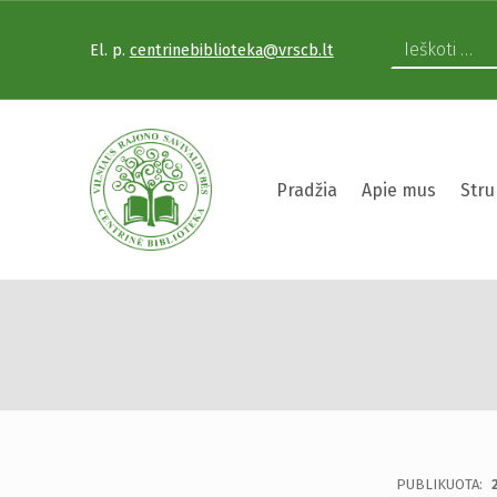
El. p.
centrinebiblioteka@vrscb.lt
VILNIAUS RAJONO SAVIVALDYBĖS CENTRINĖ BIBLIOTEKA
Pradžia
Apie mus
Stru
„Literatūrinė ke
VILNIAUS RAJONO SAVIVALDYBĖS CENTRINĖ BIBLIOTEKA KVIEČIA VISUS PRISIJUNGTI PRIE VISUOTINĖS PILIETINĖS INICIATYVOS „ATMINTIS GYVA, NES LIUDIJA“ IR UŽDEGTI ATMINIMO.
PUBLIKUOTA: