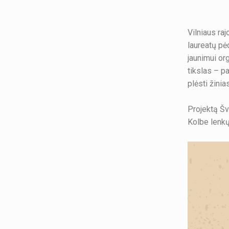
Vilniaus ra
laureatų pė
jaunimui or
tikslas – p
plėsti žini
Projektą Šv
Kolbe lenkų