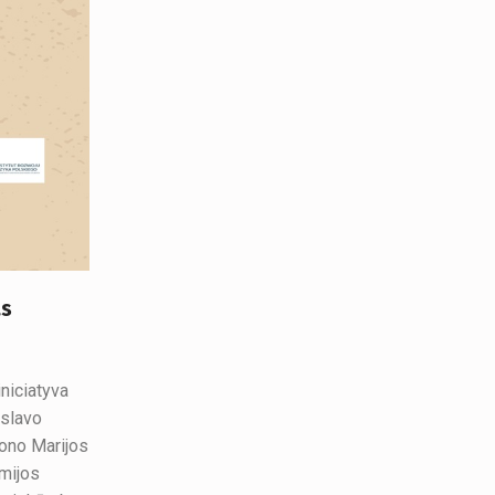
as
iniciatyva
islavo
jono Marijos
emijos