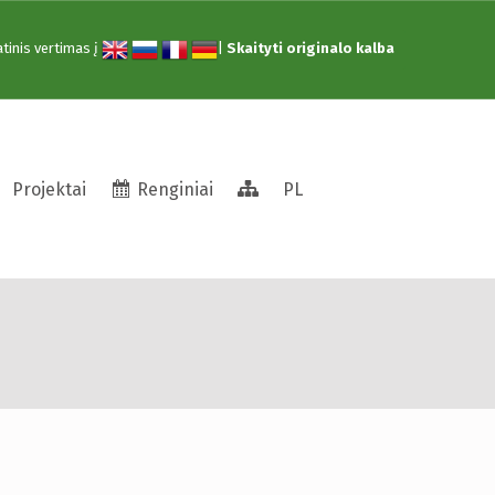
tinis vertimas į
|
Skaityti originalo kalba
Struktūra
Projektai
Renginiai
PL
kacinė ekskursija