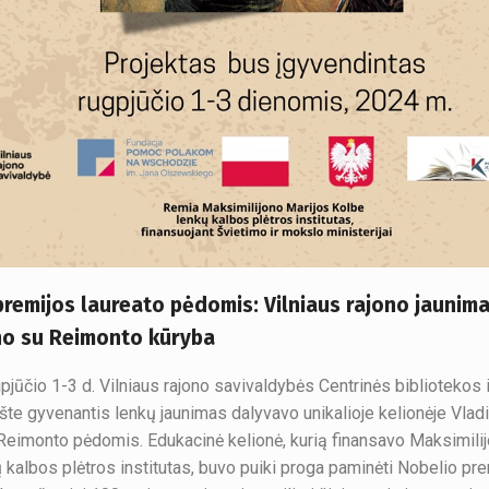
premijos laureato pėdomis: Vilniaus rajono jaunim
no su Reimonto kūryba
pjūčio 1-3 d. Vilniaus rajono savivaldybės Centrinės bibliotekos 
ašte gyvenantis lenkų jaunimas dalyvavo unikalioje kelionėje Vlad
Reimonto pėdomis. Edukacinė kelionė, kurią finansavo Maksimili
 kalbos plėtros institutas, buvo puiki proga paminėti Nobelio pr