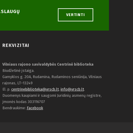
PASLAUGŲ
VERTINTI
REKVIZITAI
Vilniaus rajono savivaldybės Centrinė biblioteka
Biudžetinė įstaiga.
Gamyklos g. 20A, Rudamina, Rudaminos seniūnija, Vilniaus
rajonas, LT–13249
El. p.
centrinebiblioteka@vrscb.lt
,
info@vrscb.lt
.
Duomenys kaupiami ir saugomi Juridinių asmenų registre,
įmonės kodas 303116707
Bendraukime:
Facebook