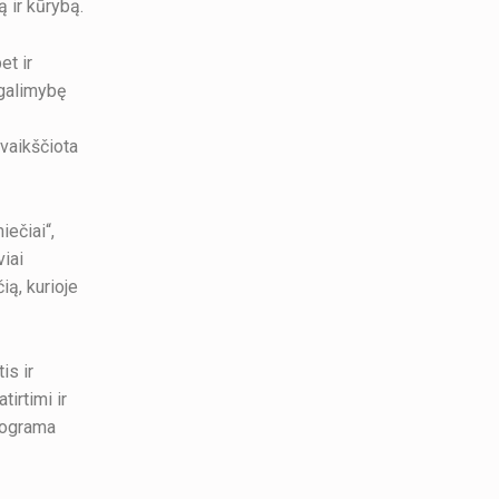
ą ir kūrybą.
et ir
o galimybę
vaikščiota
ečiai“,
viai
ą, kurioje
is ir
tirtimi ir
programa