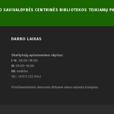
NO SAVIVALDYBĖS CENTRINĖS BIBLIOTEKOS TEIKIAMŲ 
DARBO LAIKAS
Skaitytojų aptarnavimo skyrius:
I–V:
08:00–18:00;
VI:
09:00–16:00
VII:
nedirba
Tel.: +370 5 232 0142
Prieššventinėmis dienomis dirbame viena valanda trumpiau.