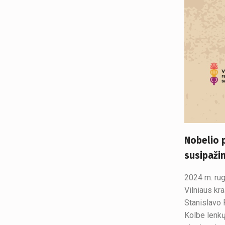
Nobelio 
susipaži
2024 m. rug
Vilniaus kr
Stanislavo 
Kolbe lenkų