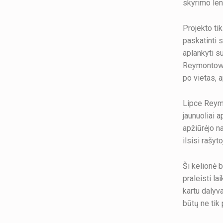
skyrimo len
Projekto tik
paskatinti s
aplankyti s
Reymontowsk
po vietas, 
Lipce Reymo
jaunuoliai 
apžiūrėjo n
ilsisi rašyt
Ši kelionė b
praleisti la
kartu dalyv
būtų ne tik 