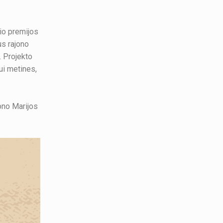
lio premijos
us rajono
. Projekto
ui metines,
ono Marijos