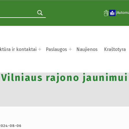
Automa
|
ktūra ir kontaktai
Paslaugos
Naujienos
Kraštotyra
lionė su Reimontu“ – edu
Vilniaus rajono jaunimui
2024-08-06