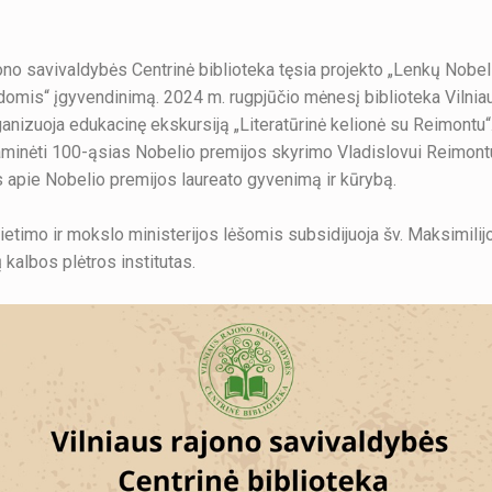
jono savivaldybės Centrinė biblioteka tęsia projekto „Lenkų Nobe
domis“ įgyvendinimą. 2024 m. rugpjūčio mėnesį biblioteka Vilnia
ganizuoja edukacinę ekskursiją „Literatūrinė kelionė su Reimontu“
aminėti 100-ąsias Nobelio premijos skyrimo Vladislovui Reimont
as apie Nobelio premijos laureato gyvenimą ir kūrybą.
ietimo ir mokslo ministerijos lėšomis subsidijuoja šv. Maksimilij
 kalbos plėtros institutas.