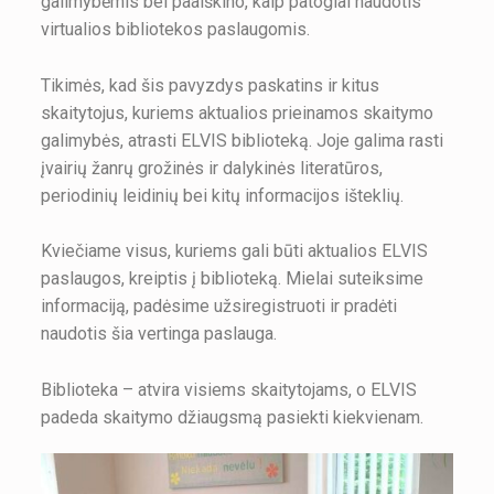
galimybėmis bei paaiškino, kaip patogiai naudotis
virtualios bibliotekos paslaugomis.
Tikimės, kad šis pavyzdys paskatins ir kitus
skaitytojus, kuriems aktualios prieinamos skaitymo
galimybės, atrasti ELVIS biblioteką. Joje galima rasti
įvairių žanrų grožinės ir dalykinės literatūros,
periodinių leidinių bei kitų informacijos išteklių.
Kviečiame visus, kuriems gali būti aktualios ELVIS
paslaugos, kreiptis į biblioteką. Mielai suteiksime
informaciją, padėsime užsiregistruoti ir pradėti
naudotis šia vertinga paslauga.
Biblioteka – atvira visiems skaitytojams, o ELVIS
padeda skaitymo džiaugsmą pasiekti kiekvienam.