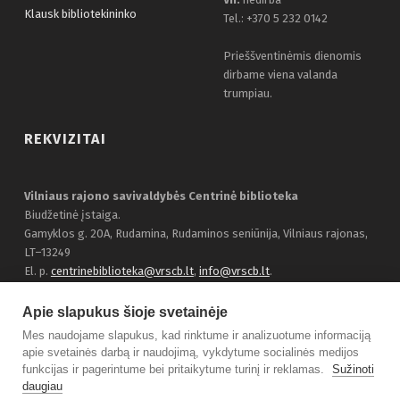
Klausk bibliotekininko
Tel.: +370 5 232 0142
Prieššventinėmis dienomis
dirbame viena valanda
trumpiau.
REKVIZITAI
Vilniaus rajono savivaldybės Centrinė biblioteka
Biudžetinė įstaiga.
Gamyklos g. 20A, Rudamina, Rudaminos seniūnija, Vilniaus rajonas,
LT–13249
El. p.
centrinebiblioteka@vrscb.lt
,
info@vrscb.lt
.
Duomenys kaupiami ir saugomi Juridinių asmenų registre, įmonės
kodas 303116707
Apie slapukus šioje svetainėje
Bendraukime:
Facebook
Mes naudojame slapukus, kad rinktume ir analizuotume informaciją
apie svetainės darbą ir naudojimą, vykdytume socialinės medijos
funkcijas ir pagerintume bei pritaikytume turinį ir reklamas.
Sužinoti
daugiau