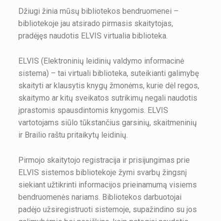
Džiugi žinia mūsų bibliotekos bendruomenei –
bibliotekoje jau atsirado pirmasis skaitytojas,
pradėjęs naudotis ELVIS virtualia biblioteka.
ELVIS (Elektroninių leidinių valdymo informacinė
sistema) – tai virtuali biblioteka, suteikianti galimybę
skaityti ar klausytis knygų žmonėms, kurie dėl regos,
skaitymo ar kitų sveikatos sutrikimų negali naudotis
įprastomis spausdintomis knygomis. ELVIS
vartotojams siūlo tūkstančius garsinių, skaitmeninių
ir Brailio raštu pritaikytų leidinių.
Pirmojo skaitytojo registracija ir prisijungimas prie
ELVIS sistemos bibliotekoje žymi svarbų žingsnį
siekiant užtikrinti informacijos prieinamumą visiems
bendruomenės nariams. Bibliotekos darbuotojai
padėjo užsiregistruoti sistemoje, supažindino su jos