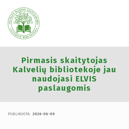
VILNIAUS RAJONO SAVIVALDYBĖS CENTRINĖ BIBLIOTEKA
Pirmasis skaitytojas
VILNIAUS RAJONO SAVIVALDYBĖS CENTRINĖ BIBLIOTEKA KVIEČIA VISUS PRISIJUNGTI PRIE VISUOTINĖS PILIETINĖS INICIATYVOS „ATMINTIS GYVA, NES LIUDIJA“ IR UŽDEGTI ATMINIMO.
Kalvelių bibliotekoje jau
naudojasi ELVIS
paslaugomis
PUBLIKUOTA:
2026-06-09