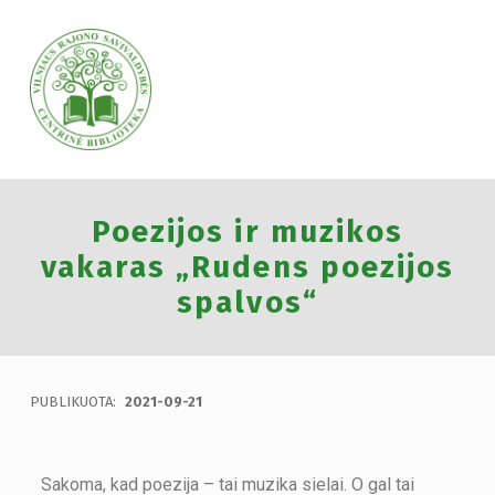
VILNIAUS RAJONO SAVIVALDYBĖS CENTRINĖ BIBLIOTEKA
Poezijos ir muzikos
VILNIAUS RAJONO SAVIVALDYBĖS CENTRINĖ BIBLIOTEKA KVIEČIA VISUS PRISIJUNGTI PRIE VISUOTINĖS PILIETINĖS INICIATYVOS „ATMINTIS GYVA, NES LIUDIJA“ IR UŽDEGTI ATMINIMO.
vakaras „Rudens poezijos
spalvos“
PUBLIKUOTA:
2021-09-21
Sakoma, kad poezija – tai muzika sielai. O gal tai