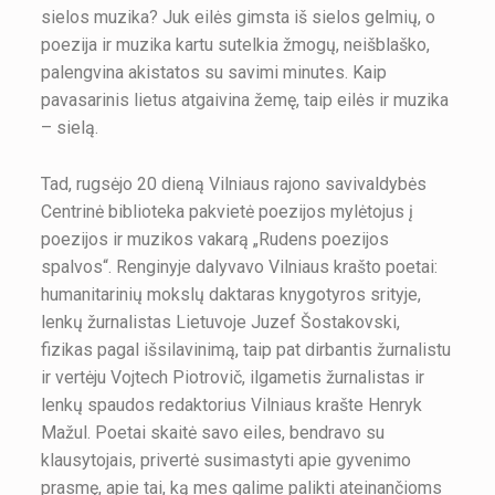
sielos muzika? Juk eilės gimsta iš sielos gelmių, o
poezija ir muzika kartu sutelkia žmogų, neišblaško,
palengvina akistatos su savimi minutes. Kaip
pavasarinis lietus atgaivina žemę, taip eilės ir muzika
– sielą.
Tad, rugsėjo 20 dieną Vilniaus rajono savivaldybės
Centrinė biblioteka pakvietė poezijos mylėtojus į
poezijos ir muzikos vakarą „Rudens poezijos
spalvos“. Renginyje dalyvavo Vilniaus krašto poetai:
humanitarinių mokslų daktaras knygotyros srityje,
lenkų žurnalistas Lietuvoje Juzef Šostakovski,
fizikas pagal išsilavinimą, taip pat dirbantis žurnalistu
ir vertėju Vojtech Piotrovič, ilgametis žurnalistas ir
lenkų spaudos redaktorius Vilniaus krašte Henryk
Mažul. Poetai skaitė savo eiles, bendravo su
klausytojais, privertė susimastyti apie gyvenimo
prasmę, apie tai, ką mes galime palikti ateinančioms