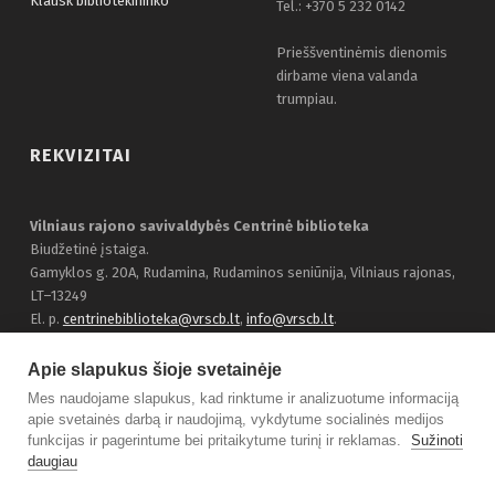
Klausk bibliotekininko
Tel.: +370 5 232 0142
Prieššventinėmis dienomis
dirbame viena valanda
trumpiau.
REKVIZITAI
Vilniaus rajono savivaldybės Centrinė biblioteka
Biudžetinė įstaiga.
Gamyklos g. 20A, Rudamina, Rudaminos seniūnija, Vilniaus rajonas,
LT–13249
El. p.
centrinebiblioteka@vrscb.lt
,
info@vrscb.lt
.
Duomenys kaupiami ir saugomi Juridinių asmenų registre, įmonės
kodas 303116707
Apie slapukus šioje svetainėje
Bendraukime:
Facebook
Mes naudojame slapukus, kad rinktume ir analizuotume informaciją
apie svetainės darbą ir naudojimą, vykdytume socialinės medijos
funkcijas ir pagerintume bei pritaikytume turinį ir reklamas.
Sužinoti
daugiau