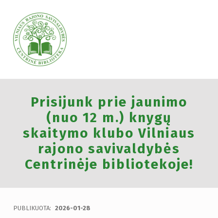
VILNIAUS RAJONO SAVIVALDYBĖS CENTRINĖ BIBLIOTEKA
Prisijunk prie jaunimo
VILNIAUS RAJONO SAVIVALDYBĖS CENTRINĖ BIBLIOTEKA KVIEČIA VISUS PRISIJUNGTI PRIE VISUOTINĖS PILIETINĖS INICIATYVOS „ATMINTIS GYVA, NES LIUDIJA“ IR UŽDEGTI ATMINIMO.
(nuo 12 m.) knygų
skaitymo klubo Vilniaus
rajono savivaldybės
Centrinėje bibliotekoje!
PUBLIKUOTA:
2026-01-28