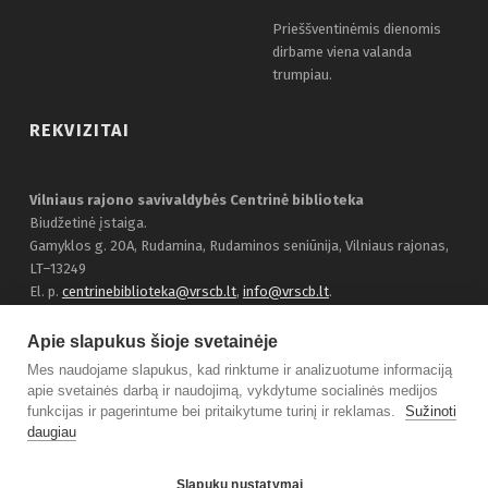
Prieššventinėmis dienomis
dirbame viena valanda
trumpiau.
REKVIZITAI
Vilniaus rajono savivaldybės Centrinė biblioteka
Biudžetinė įstaiga.
Gamyklos g. 20A, Rudamina, Rudaminos seniūnija, Vilniaus rajonas,
LT–13249
El. p.
centrinebiblioteka@vrscb.lt
,
info@vrscb.lt
.
Duomenys kaupiami ir saugomi Juridinių asmenų registre, įmonės
kodas 303116707
Apie slapukus šioje svetainėje
Bendraukime:
Facebook
Mes naudojame slapukus, kad rinktume ir analizuotume informaciją
apie svetainės darbą ir naudojimą, vykdytume socialinės medijos
funkcijas ir pagerintume bei pritaikytume turinį ir reklamas.
Sužinoti
daugiau
© 2021 Vilniaus rajono savivaldybės Centrinė biblioteka.
Slapukų nustatymai