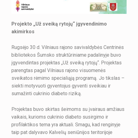
Projekto „Už sveiką rytojų“ įgyvendinimo
akimirkos
Rugsėjo 30 d. Vilniaus rajono savivaldybės Centrinės
bibliotekos Šumsko struktūriniame padalinyje buvo
įgyvendintas projektas „Už sveiką rytojų“. Projektas
parengtas pagal Vilniaus rajono visuomenės
sveikatos rėmimo specialiąją programą
.
Jo tikslas –
siekti motyvuoti gyventojus gyventi sveikiau ir
sumažinti cukrinio diabeto riziką.
Projektas buvo skirtas šeimoms su įvairaus amžiaus
vaikais, kurioms cukrinio diabeto susirgimo ir
profilaktikos tema yra aktuali. Smagu, kad renginyje
taip pat dalyvavo Kalvelių seniūnijos teritorijoje