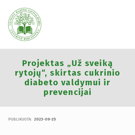
VILNIAUS RAJONO SAVIVALDYBĖS CENTRINĖ BIBLIOTEKA
Projektas „Už sveiką
VILNIAUS RAJONO SAVIVALDYBĖS CENTRINĖ BIBLIOTEKA KVIEČIA VISUS PRISIJUNGTI PRIE VISUOTINĖS PILIETINĖS INICIATYVOS „ATMINTIS GYVA, NES LIUDIJA“ IR UŽDEGTI ATMINIMO.
rytojų“, skirtas cukrinio
diabeto valdymui ir
prevencijai
PUBLIKUOTA:
2023-09-25