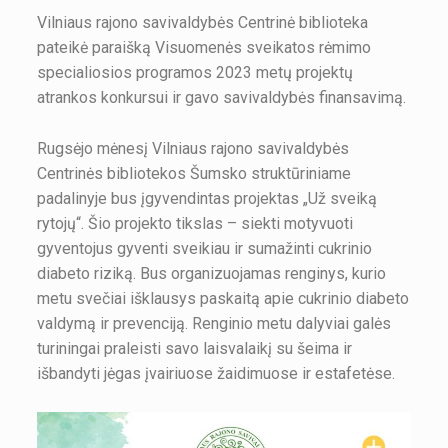
Vilniaus rajono savivaldybės Centrinė biblioteka
pateikė paraišką Visuomenės sveikatos rėmimo
specialiosios programos 2023 metų projektų
atrankos konkursui ir gavo savivaldybės finansavimą.
Rugsėjo mėnesį Vilniaus rajono savivaldybės
Centrinės bibliotekos Šumsko struktūriniame
padalinyje bus įgyvendintas projektas „Už sveiką
rytojų“. Šio projekto tikslas – siekti motyvuoti
gyventojus gyventi sveikiau ir sumažinti cukrinio
diabeto riziką. Bus organizuojamas renginys, kurio
metu svečiai išklausys paskaitą apie cukrinio diabeto
valdymą ir prevenciją. Renginio metu dalyviai galės
turiningai praleisti savo laisvalaikį su šeima ir
išbandyti jėgas įvairiuose žaidimuose ir estafetėse.