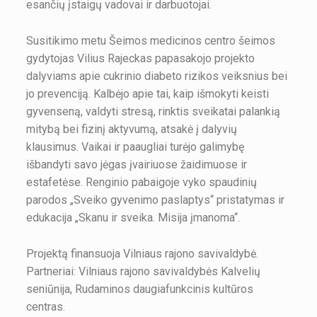
esančių įstaigų vadovai ir darbuotojai.
Susitikimo metu Šeimos medicinos centro šeimos
gydytojas Vilius Rajeckas papasakojo projekto
dalyviams apie cukrinio diabeto rizikos veiksnius bei
jo prevenciją. Kalbėjo apie tai, kaip išmokyti keisti
gyvenseną, valdyti stresą, rinktis sveikatai palankią
mitybą bei fizinį aktyvumą, atsakė į dalyvių
klausimus. Vaikai ir paaugliai turėjo galimybę
išbandyti savo jėgas įvairiuose žaidimuose ir
estafetėse. Renginio pabaigoje vyko spaudinių
parodos „Sveiko gyvenimo paslaptys“ pristatymas ir
edukacija „Skanu ir sveika. Misija įmanoma“.
Projektą finansuoja Vilniaus rajono savivaldybė.
Partneriai: Vilniaus rajono savivaldybės Kalvelių
seniūnija, Rudaminos daugiafunkcinis kultūros
centras.