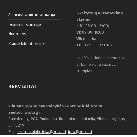
Skaitytojų aptarnavimo
Administracinė informacija
skyrius:
Teisinė informacija
I–V:
08:00–18:00;
VI:
09:00–16:00
Nuorodos
VII:
nedirba
Klausk bibliotekininko
Tel.: +370 5 232 0142
Prieššventinėmis dienomis
dirbame viena valanda
trumpiau.
REKVIZITAI
Vilniaus rajono savivaldybės Centrinė biblioteka
Biudžetinė įstaiga.
Gamyklos g. 20A, Rudamina, Rudaminos seniūnija, Vilniaus rajonas,
LT–13249
El. p.
centrinebiblioteka@vrscb.lt
,
info@vrscb.lt
.