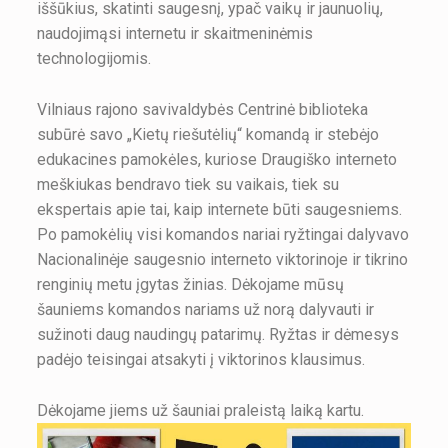
iššūkius, skatinti saugesnį, ypač vaikų ir jaunuolių,
naudojimąsi internetu ir skaitmeninėmis
technologijomis.
Vilniaus rajono savivaldybės Centrinė biblioteka
subūrė savo „Kietų riešutėlių“ komandą ir stebėjo
edukacines pamokėles, kuriose Draugiško interneto
meškiukas bendravo tiek su vaikais, tiek su
ekspertais apie tai, kaip internete būti saugesniems.
Po pamokėlių visi komandos nariai ryžtingai dalyvavo
Nacionalinėje saugesnio interneto viktorinoje ir tikrino
renginių metu įgytas žinias. Dėkojame mūsų
šauniems komandos nariams už norą dalyvauti ir
sužinoti daug naudingų patarimų. Ryžtas ir dėmesys
padėjo teisingai atsakyti į viktorinos klausimus.
Dėkojame jiems už šauniai praleistą laiką kartu.