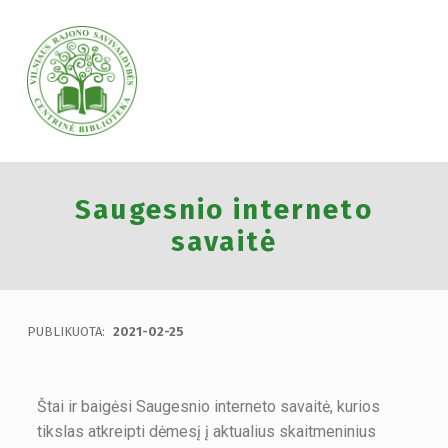
VILNIAUS RAJONO SAVIVALDYBĖS CENTRINĖ BIBLIOTEKA
Saugesnio interneto
VILNIAUS RAJONO SAVIVALDYBĖS CENTRINĖ BIBLIOTEKA KVIEČIA VISUS PRISIJUNGTI PRIE VISUOTINĖS PILIETINĖS INICIATYVOS „ATMINTIS GYVA, NES LIUDIJA“ IR UŽDEGTI ATMINIMO.
savaitė
PUBLIKUOTA:
2021-02-25
Štai ir baigėsi Saugesnio interneto savaitė, kurios
tikslas atkreipti dėmesį į aktualius skaitmeninius