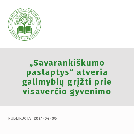
VILNIAUS RAJONO SAVIVALDYBĖS CENTRINĖ BIBLIOTEKA
„Savarankiškumo
VILNIAUS RAJONO SAVIVALDYBĖS CENTRINĖ BIBLIOTEKA KVIEČIA VISUS PRISIJUNGTI PRIE VISUOTINĖS PILIETINĖS INICIATYVOS „ATMINTIS GYVA, NES LIUDIJA“ IR UŽDEGTI ATMINIMO.
paslaptys“ atveria
galimybių grįžti prie
visaverčio gyvenimo
PUBLIKUOTA:
2021-04-08