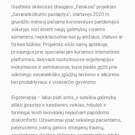
Išsėtinės sklerozės draugijos „Feniksai“ projektas
„Savarankiškumo paslaptys“, startavęs 2020 m.
gruodžio mėnesį pačiame koronaviruso pandemijos
sūkuryje, nori atverti naujų galimybių visiems
asmenims, nepriklausomai nuo jų amžiaus, statuso ar
fizinės būklės. Projektas siūlo namų aplinkoje,
prisijungus prie specialiai jam kuriamos internetinės
platformos, dalyvauti nuotoliniuose ergoterapijos
mokymuose ir seminaruose, kurie padės grįžti prie
sėkmingo savarankiško įgūdžių lavinimo ir atkūrimo
bei produktyvaus ir visaverčio gyvenimo.
Ergoterapija – labai plati sritis, ji suteikia galimybę
atlikti įprastas ir kasdienes veiklas, tobulėti ir
turiningai leisti laisvalaikį nejaučiant papildomo
diskomforto. Užsiėmimai ypač reikalingi pacientams,
patyrusiems įvairių galvos smegenų traumų,