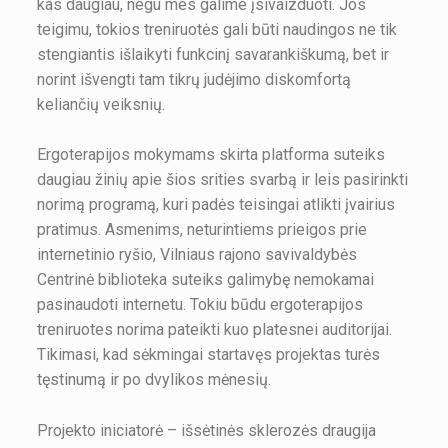
kas daugiau, negu mes galime įsivaizduoti. Jos
teigimu, tokios treniruotės gali būti naudingos ne tik
stengiantis išlaikyti funkcinį savarankiškumą, bet ir
norint išvengti tam tikrų judėjimo diskomfortą
keliančių veiksnių.
Ergoterapijos mokymams skirta platforma suteiks
daugiau žinių apie šios srities svarbą ir leis pasirinkti
norimą programą, kuri padės teisingai atlikti įvairius
pratimus. Asmenims, neturintiems prieigos prie
internetinio ryšio, Vilniaus rajono savivaldybės
Centrinė biblioteka suteiks galimybę nemokamai
pasinaudoti internetu. Tokiu būdu ergoterapijos
treniruotes norima pateikti kuo platesnei auditorijai.
Tikimasi, kad sėkmingai startavęs projektas turės
tęstinumą ir po dvylikos mėnesių.
Projekto iniciatorė – išsėtinės sklerozės draugija