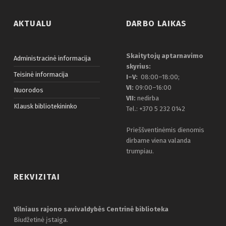
AKTUALU
DARBO LAIKAS
Skaitytojų aptarnavimo
Administracinė informacija
skyrius:
Teisinė informacija
I–V:
08:00–18:00;
VI:
09:00–16:00
Nuorodos
VII:
nedirba
Klausk bibliotekininko
Tel.: +370 5 232 0142
Prieššventinėmis dienomis
dirbame viena valanda
trumpiau.
REKVIZITAI
Vilniaus rajono savivaldybės Centrinė biblioteka
Biudžetinė įstaiga.