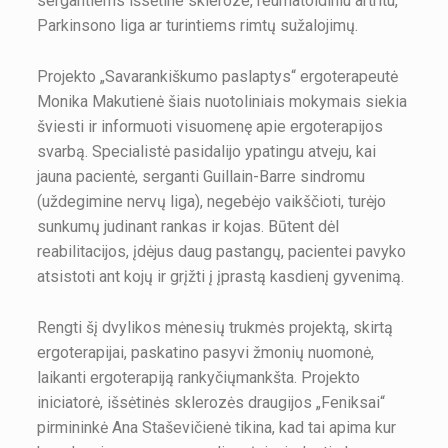
sergantiems išsėtine skleroze, reumatoidiniu artritu,
Parkinsono liga ar turintiems rimtų sužalojimų.
Projekto „Savarankiškumo paslaptys“ ergoterapeutė
Monika Makutienė šiais nuotoliniais mokymais siekia
šviesti ir informuoti visuomenę apie ergoterapijos
svarbą. Specialistė pasidalijo ypatingu atveju, kai
jauna pacientė, serganti Guillain-Barre sindromu
(uždegimine nervų liga), negebėjo vaikščioti, turėjo
sunkumų judinant rankas ir kojas. Būtent dėl
reabilitacijos, įdėjus daug pastangų, pacientei pavyko
atsistoti ant kojų ir grįžti į įprastą kasdienį gyvenimą.
Rengti šį dvylikos mėnesių trukmės projektą, skirtą
ergoterapijai, paskatino pasyvi žmonių nuomonė,
laikanti ergoterapiją rankyčiųmankšta. Projekto
iniciatorė, išsėtinės sklerozės draugijos „Feniksai“
pirmininkė Ana Staševičienė tikina, kad tai apima kur