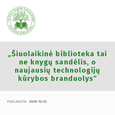
VILNIAUS RAJONO SAVIVALDYBĖS CENTRINĖ BIBLIOTEKA
„Šiuolaikinė biblioteka tai
VILNIAUS RAJONO SAVIVALDYBĖS CENTRINĖ BIBLIOTEKA KVIEČIA VISUS PRISIJUNGTI PRIE VISUOTINĖS PILIETINĖS INICIATYVOS „ATMINTIS GYVA, NES LIUDIJA“ IR UŽDEGTI ATMINIMO.
ne knygų sandėlis, o
naujausių technologijų
kūrybos branduolys“
PUBLIKUOTA:
2020-12-22