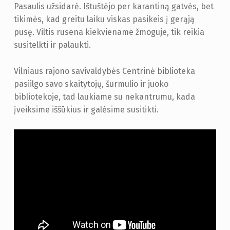
Pasaulis užsidarė. Ištuštėjo per karantiną gatvės, bet
tikimės, kad greitu laiku viskas pasikeis į gerąją
pusę. Viltis rusena kiekviename žmoguje, tik reikia
susitelkti ir palaukti.
Vilniaus rajono savivaldybės Centrinė biblioteka
pasiilgo savo skaitytojų, šurmulio ir juoko
bibliotekoje, tad laukiame su nekantrumu, kada
įveiksime iššūkius ir galėsime susitikti.