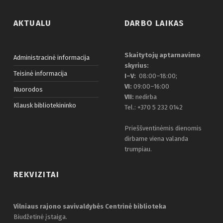
AKTUALU
DARBO LAIKAS
Skaitytojų aptarnavimo
Administracinė informacija
skyrius:
Teisinė informacija
I–V:
08:00–18:00;
VI:
09:00–16:00
Nuorodos
VII:
nedirba
Klausk bibliotekininko
Tel.: +370 5 232 0142
Prieššventinėmis dienomis
dirbame viena valanda
trumpiau.
REKVIZITAI
Vilniaus rajono savivaldybės Centrinė biblioteka
Biudžetinė įstaiga.