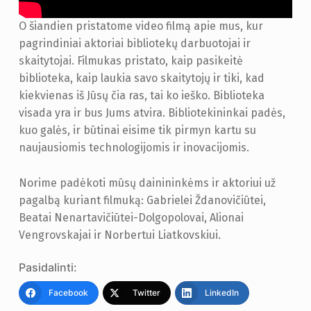
O šiandien pristatome video filmą apie mus, kur
pagrindiniai aktoriai bibliotekų darbuotojai ir
skaitytojai. Filmukas pristato, kaip pasikeitė
biblioteka, kaip laukia savo skaitytojų ir tiki, kad
kiekvienas iš Jūsų čia ras, tai ko ieško. Biblioteka
visada yra ir bus Jums atvira. Bibliotekininkai padės,
kuo galės, ir būtinai eisime tik pirmyn kartu su
naujausiomis technologijomis ir inovacijomis.
Norime padėkoti mūsų dainininkėms ir aktoriui už
pagalbą kuriant filmuką: Gabrielei Ždanovičiūtei,
Beatai Nenartavičiūtei-Dolgopolovai, Alionai
Vengrovskajai ir Norbertui Liatkovskiui.
Pasidalinti:
Facebook
Twitter
LinkedIn