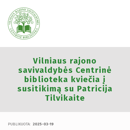
VILNIAUS RAJONO SAVIVALDYBĖS CENTRINĖ BIBLIOTEKA
Vilniaus rajono
VILNIAUS RAJONO SAVIVALDYBĖS CENTRINĖ BIBLIOTEKA KVIEČIA VISUS PRISIJUNGTI PRIE VISUOTINĖS PILIETINĖS INICIATYVOS „ATMINTIS GYVA, NES LIUDIJA“ IR UŽDEGTI ATMINIMO.
savivaldybės Centrinė
biblioteka kviečia į
susitikimą su Patricija
Tilvikaite
PUBLIKUOTA:
2025-03-19