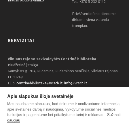
Klausk bibliotekininko
Tel.: +370 5 232 0142
Prieššventinėmis dienomis
dirbame viena valanda
trumpiau.
REKVIZITAI
Vilniaus rajono savivaldybės Centrinė biblioteka
Biudžetinė įstaiga.
Gamyklos g. 20A, Rudamina, Rudaminos seniūnija, Vilniaus rajonas,
LT–13249
El. p.
centrinebiblioteka@vrscb.lt
,
info@vrscb.lt
.
Duomenys kaupiami ir saugomi Juridinių asmenų registre, įmonės
kodas 303116707
Apie slapukus šioje svetainėje
Bendraukime:
Facebook
Mes naudojame slapukus, kad rinktume ir analizuotume informaciją
apie svetainės darbą ir naudojimą, vykdytume socialinės medijos
funkcijas ir pagerintume bei pritaikytume turinį ir reklamas.
Sužinoti
daugiau