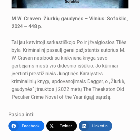
M.W. Craven. Žiurkių gaudynės – Vilnius: Sofoklis,
2024 – 448 p.
Tai jau ketvirtoji sarkastiškojo Po ir įžvalgiosios Tilės
byla. Kriminalinį pasaulį gerai pažįstantis autorius M.
W. Craven nesibodi su kiekviena knyga savo
gerbėjams mesti vis didesnio iššūkio. Jo kūriniai
įvertinti prestižiniais Jungtinės Karalystės
kriminalinių knygų apdovanojimais Dagger, o „Žiurkių
gaudynės“ įtrauktos į 2022 metų The Theakston Old
Peculier Crime Novel of the Year ilgąjį sąrašą.
Pasidalinti:
Facebook
Twitter
LinkedIn