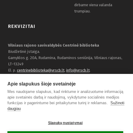
dirbame viena valanda
trumpiau.
REKVIZITAI
Vilniaus rajono savivaldybės Centrinė biblioteka
Biudžetinė įstaiga.
Gamyklos g. 20A, Rudamina, Rudaminos seniūnija, Vilniaus rajonas,
LT–13249
El. p.
centrinebiblioteka@vrscb.lt
,
info@vrscb.lt
.
Duomenys kaupiami ir saugomi Juridinių asmenų registre, įmonės
kodas 303116707
Apie slapukus šioje svetainėje
Bendraukime:
Facebook
Mes naudojame slapukus, kad rinktume ir analizuotume informaciją
apie svetainės darbą ir naudojimą, vykdytume socialinės medijos
funkcijas ir pagerintume bei pritaikytume turinį ir reklamas.
Sužinoti
daugiau
© 2021 Vilniaus rajono savivaldybės Centrinė biblioteka.
Slapukų nustatymai
Sprendimas
TOBALT