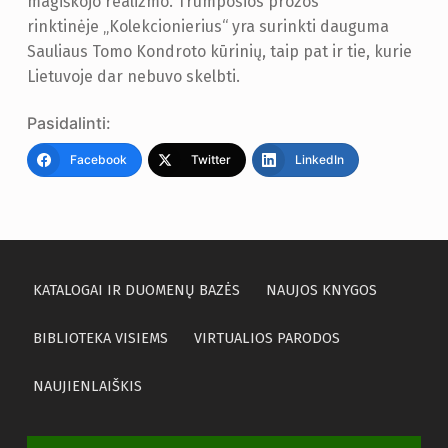
magiškojo realizmo. Trumposios prozos
rinktinėje „Kolekcionierius“ yra surinkti dauguma
Sauliaus Tomo Kondroto kūrinių, taip pat ir tie, kurie
Lietuvoje dar nebuvo skelbti.
Pasidalinti:
Facebook
Twitter
LinkedIn
KATALOGAI IR DUOMENŲ BAZĖS
NAUJOS KNYGOS
BIBLIOTEKA VISIEMS
VIRTUALIOS PARODOS
NAUJIENLAIŠKIS